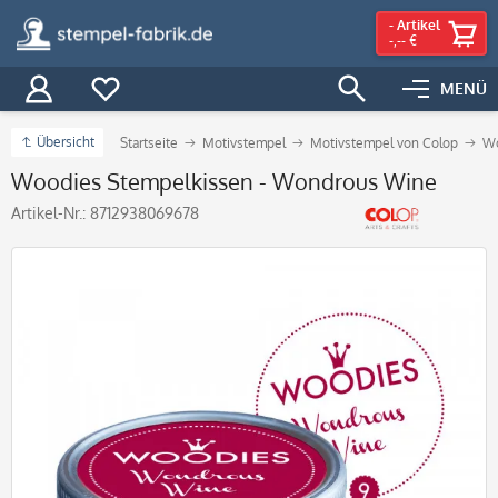
-
Artikel
-,-- €
MENÜ
Übersicht
Startseite
Motivstempel
Motivstempel von Colop
Wo
Woodies Stempelkissen - Wondrous Wine
Artikel-Nr.:
8712938069678