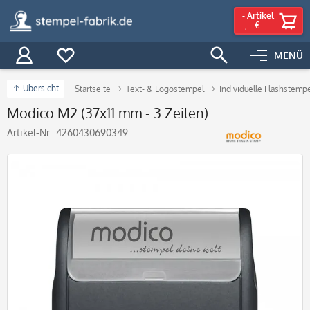
-
Artikel
-,-- €
MENÜ
Übersicht
Startseite
Text- & Logostempel
Individuelle Flashstemp
Modico M2 (37x11 mm - 3 Zeilen)
Artikel-Nr.:
4260430690349