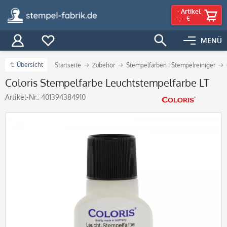
-
Artikel
-,-- €
MENÜ
Übersicht
Startseite
Zubehör
Stempelfarben I Stempelreiniger
Coloris Stempelfarbe Leuchtstempelfarbe LT
Artikel-Nr.:
401394384910