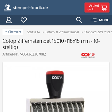
-
Artikel
-,-- €
MENÜ
Übersicht
Startseite
Datum- & Ziffernstempel
Standard Ziffernste
Colop Ziffernstempel 15010 (118x15 mm - 10-
stellig)
Artikel-Nr.:
9004362307082