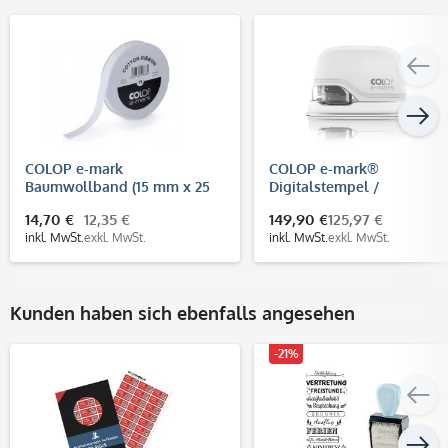
COLOP e-mark
COLOP e-mark®
Baumwollband (15 mm x 25
Digitalstempel /
m)
elektronisches Markierger
14,70 €
12,35 €
149,90 €
125,97 €
mit mehrfarbigem Abdruc
inkl. MwSt.
exkl. MwSt.
inkl. MwSt.
exkl. MwSt.
Kunden haben sich ebenfalls angesehen
-21%