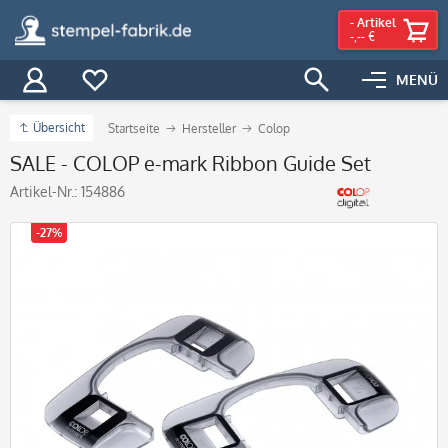
-
Artikel
-,-- €
MENÜ
Übersicht
Startseite
Hersteller
Colop
SALE - COLOP e-mark Ribbon Guide Set
Artikel-Nr.:
154886
-27%