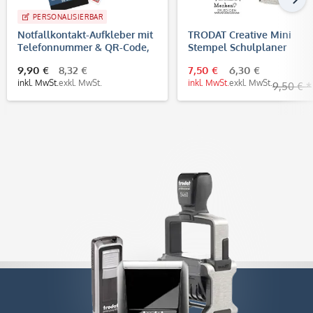
PERSONALISIERBAR
Notfallkontakt-Aufkleber mit
TRODAT Creative Mini
Telefonnummer & QR-Code,
Stempel Schulplaner
stark haftend (30x13 mm)
9,90 €
8,32 €
7,50 €
6,30 €
inkl. MwSt.
exkl. MwSt.
inkl. MwSt.
exkl. MwSt.
9,50 € *