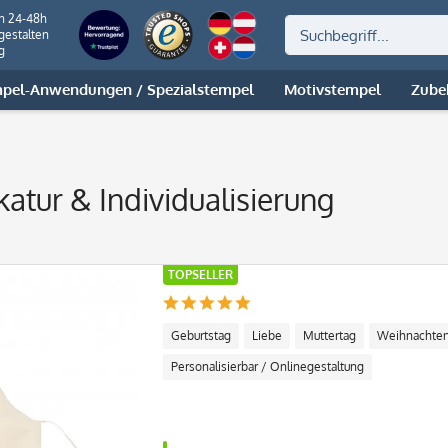
on 24-48h
gestalten
g
pel-Anwendungen / Spezialstempel
Motivstempel
Zube
katur & Individualisierung
TOPSELLER
Geburtstag
Liebe
Muttertag
Weihnachte
Personalisierbar / Onlinegestaltung