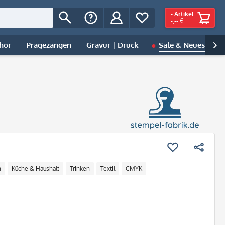
-
Artikel
-,-- €
hör
Prägezangen
Gravur | Druck
Sale & Neues
B

n
Küche & Haushalt
Trinken
Textil
CMYK