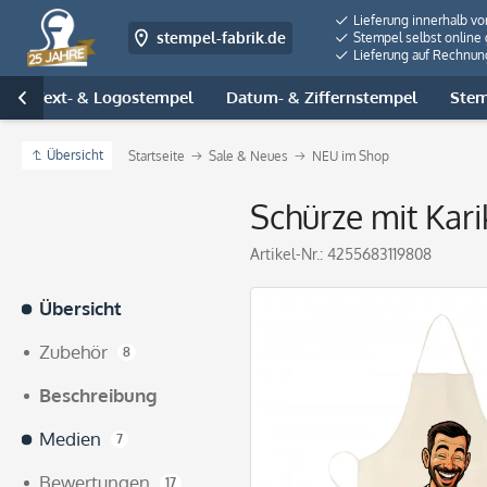
Lieferung innerhalb v
stempel-fabrik.de
Stempel selbst online 
Lieferung auf Rechnun
Text- & Logostempel
Datum- & Ziffernstempel
Stem

Übersicht
Startseite
Sale & Neues
NEU im Shop
Schürze mit Kari
Artikel-Nr.:
4255683119808
Übersicht
Zubehör
8
Beschreibung
Medien
7
Bewertungen
17