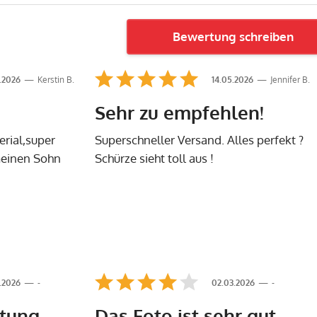
Bewertung schreiben
.2026
Kerstin B.
14.05.2026
Jennifer B.
Sehr zu empfehlen!
erial,super
Superschneller Versand. Alles perfekt ?
 meinen Sohn
Schürze sieht toll aus !
.2026
-
02.03.2026
-
stung
Das Foto ist sehr gut