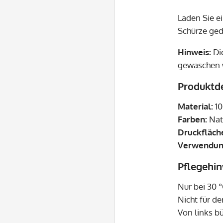
Laden Sie ei
Schürze gedr
Hinweis:
Die
gewaschen 
Produktde
Material:
10
Farben:
Nat
Druckfläch
Verwendun
Pflegehi
Nur bei 30 
Nicht für d
Von links b