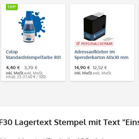
TIPP!
PERSONALISIERBAR
Colop
Adressaufkleber im
Standardstempelfarbe 801
Spenderkarton 60x30 mm
(25 ml)
250 Stück (Rollenetikett)
4,40 €
3,70 €
14,90 €
12,52 €
4-farbig / großes
inkl. MwSt.
exkl. MwSt.
inkl. MwSt.
exkl. MwSt.
Adressfeld
Inhalt: 25
(17,60 € / 100)
SF30 Lagertext Stempel mit Text "Ein