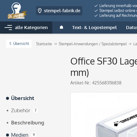
Lieferung innerhalb v
stempel-fabrik.de
Stempel selbst online 
Lieferung auf Rechnun
alle Kategorien
Text- & Logostempel
Datu
Übersicht
Startseite
Stempel-Anwendungen / Spezialstempel
La
Office SF30 Lage
mm)
Artikel-Nr.:
4255683116838
Übersicht
Zubehör
7
Beschreibung
Medien
9