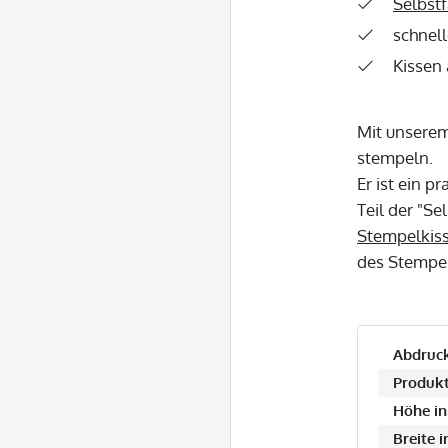
Selbstf
schnel
Kissen
Mit unserem
stempeln.
Er ist ein p
Teil der "S
Stempelkis
des Stempe
Abdruck
Produkt
Höhe in
Breite 