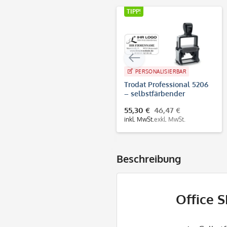
TIPP!
PERSONALISIERBAR
Trodat Professional 5206
– selbstfärbender
Text-/Logostempel, 56x33
55,30 €
46,47 €
mm, 7 Zeilen
inkl. MwSt.
exkl. MwSt.
Beschreibung
Office 