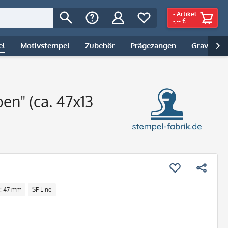
-
Artikel
-,-- €
el
Motivstempel
Zubehör
Prägezangen
Gravur | 

en" (ca. 47x13
e: 47 mm
SF Line