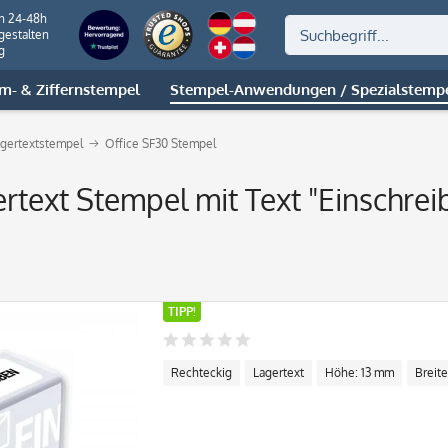
on 24-48h
gestalten
g
m- & Ziffernstempel
Stempel-Anwendungen / Spezialstemp
gertextstempel
Office SF30 Stempel
rtext Stempel mit Text "Einschreib
TIPP!
Rechteckig
Lagertext
Höhe: 13 mm
Breit