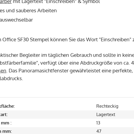
ärber
mit Lagertext "Einschreiben" & Symbol
les und sauberes Arbeiten
 auswechselbar
 Office SF30 Stempel können Sie das Wort "Einschreiben"
raktischer Begleiter im täglichen Gebrauch und sollte in kein
elbstfärberfamilie", verfügt über eine Abdruckgröße von ca.
sen
. Das Panoramasichtfenster gewährleistet eine perfekte, k
labdrucks.
fläche:
Rechteckig
art:
Lagertext
 mm :
13
in mm:
47