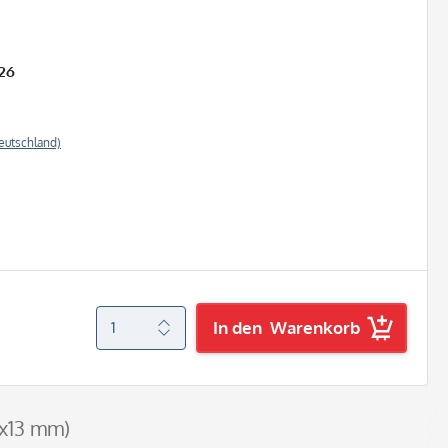
26
eutschland)
In den
Warenkorb
7x13 mm)