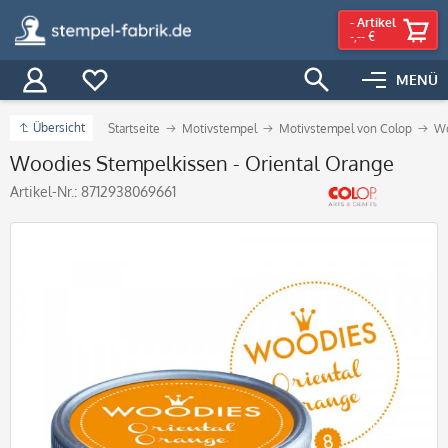
-
Artikel
-,-- €
MENÜ
Übersicht
Startseite
Motivstempel
Motivstempel von Colop
Wo
Woodies Stempelkissen - Oriental Orange
Artikel-Nr.:
8712938069661