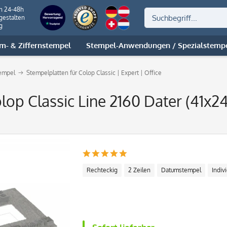
on 24-48h
gestalten
g
m- & Ziffernstempel
Stempel-Anwendungen / Spezialstemp
tempel
Stempelplatten für Colop Classic | Expert | Office
olop Classic Line 2160 Dater (41x2
Rechteckig
2 Zeilen
Datumstempel
Indivi