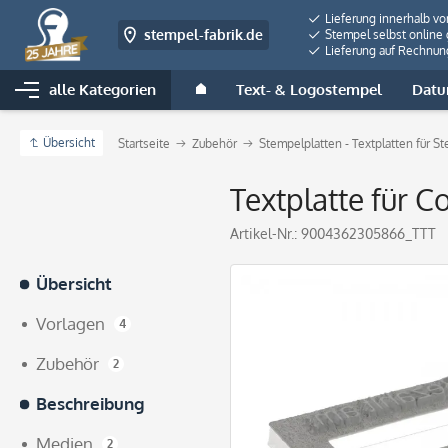
Lieferung innerhalb v
stempel-fabrik.de
Stempel selbst online 
Lieferung auf Rechnun
alle Kategorien
Text- & Logostempel
Datu
Übersicht
Startseite
Zubehör
Stempelplatten - Textplatten für S
Textplatte für C
Artikel-Nr.:
9004362305866_TTT
Übersicht
Vorlagen
4
Zubehör
2
Beschreibung
Medien
2