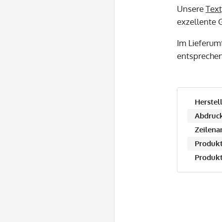
Unsere
Text
exzellente G
Im Lieferum
entspreche
Herstell
Abdruck
Zeilena
Produkt
Produkt