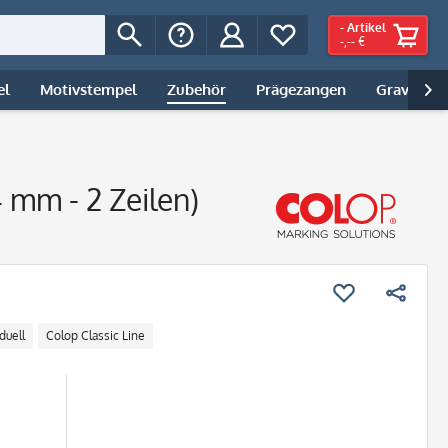
-
Artikel
-,-- €
el
Motivstempel
Zubehör
Prägezangen
Gravur | 

4 mm - 2 Zeilen)
duell
Colop Classic Line