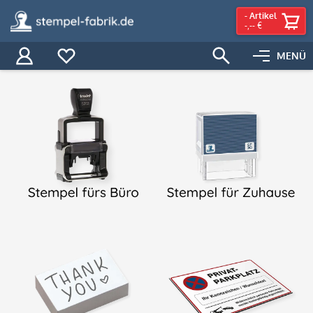
-
Artikel
-,-- €
MENÜ
Filter