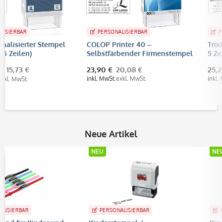
PERSONALISIERBAR
PERSONALISIERBAR
COLOP Printer 40 –
Trodat Printy 4912 (47x18
Selbstfärbender Firmenstempel
5 Zeilen)
59x23 mm, bis 6 Zeilen
23,90 €
20,08 €
25,20 €
21,18 €
inkl. MwSt.
exkl. MwSt.
inkl. MwSt.
exkl. MwSt.
Neue Artikel
NEU
NEU
PERSONALISIERBAR
PERSONALISIERBAR