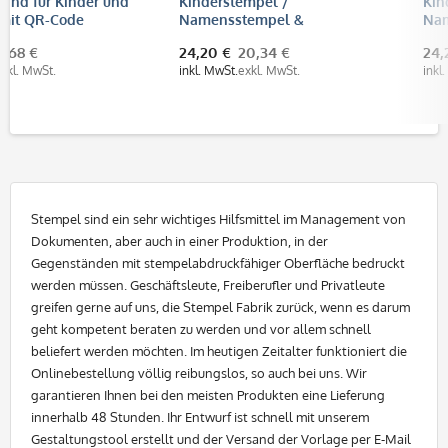
Kinderstempel /
Kinderstempel /
Namensstempel &
Namensstempel &
Adressstempel "Feuerwehr"
Adressstempel "Marienkä
24,20 €
20,34 €
24,20 €
20,34 €
Trodat Printy 4912
Trodat Printy 4912
inkl. MwSt.
exkl. MwSt.
inkl. MwSt.
exkl. MwSt.
Stempel sind ein sehr wichtiges Hilfsmittel im Management von
Dokumenten, aber auch in einer Produktion, in der
Gegenständen mit stempelabdruckfähiger Oberfläche bedruckt
werden müssen. Geschäftsleute, Freiberufler und Privatleute
greifen gerne auf uns, die Stempel Fabrik zurück, wenn es darum
geht kompetent beraten zu werden und vor allem schnell
beliefert werden möchten. Im heutigen Zeitalter funktioniert die
Onlinebestellung völlig reibungslos, so auch bei uns. Wir
garantieren Ihnen bei den meisten Produkten eine Lieferung
innerhalb 48 Stunden. Ihr Entwurf ist schnell mit unserem
Gestaltungstool erstellt und der Versand der Vorlage per E-Mail