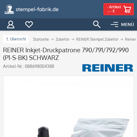
-
Artikel
-,-- €
MENÜ
Übersicht
Startseite
Zubehör
REINER Stempel Zubehör
Reiner
REINER Inkjet-Druckpatrone 790/791/792/990
(P1-S-BK) SCHWARZ
Artikel-Nr.:
088698004388