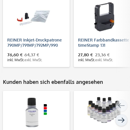
REINER Inkjet-Druckpatrone
REINER Farbbandkassette
790MP/791MP/792MP/990
timeStamp 131
(P1-MP2-BK) SCHWARZ-
76,60 €
64,37 €
27,80 €
23,36 €
schnelltrocknend
inkl. MwSt.
exkl. MwSt.
inkl. MwSt.
exkl. MwSt.
Kunden haben sich ebenfalls angesehen