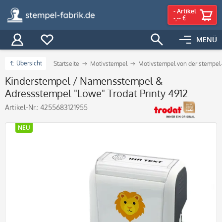
-
Artikel
-,-- €
MENÜ
Übersicht
Startseite
Motivstempel
Motivstempel von der stempel-
Kinderstempel / Namensstempel &
Adressstempel "Löwe" Trodat Printy 4912
Artikel-Nr.:
4255683121955
NEU