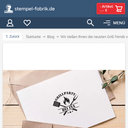
-
Artikel
-,-- €
MENÜ
Zurück
Startseite
Blog
Wir stellen Ihnen die neusten Grill-Trends v