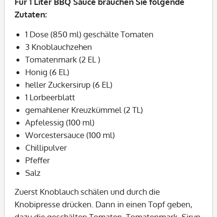
Für 1 Liter BBQ Sauce brauchen Sie folgende
Zutaten:
1 Dose (850 ml) geschälte Tomaten
3 Knoblauchzehen
Tomatenmark (2 EL )
Honig (6 EL)
heller Zuckersirup (6 EL)
1 Lorbeerblatt
gemahlener Kreuzkümmel (2 TL)
Apfelessig (100 ml)
Worcestersauce (100 ml)
Chillipulver
Pfeffer
Salz
Zuerst Knoblauch schälen und durch die
Knobipresse drücken. Dann in einen Topf geben,
dazu die geschälten Tomaten, Tomatenmark, Sirup,