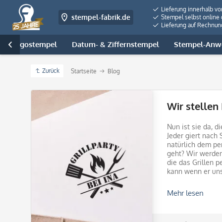
Lieferung innerhalb v
stempel-fabrik.de
Stempel selbst online 
Lieferung auf Rechnun
- & Logostempel
Datum- & Ziffernstempel
Stempel-Anwe

Zurück
Startseite
Blog
Wir stellen 
Nun ist sie da, di
Jeder giert nach
natürlich dem per
geht? Wir werden
die das Grillen 
kann wenn er unse
Mehr lesen