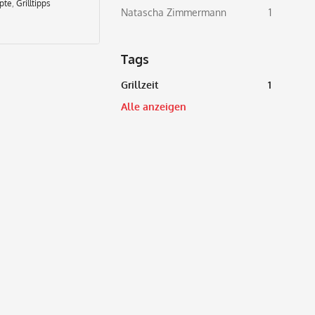
epte
,
Grilltipps
Natascha Zimmermann
1
Tags
Grillzeit
1
Alle anzeigen