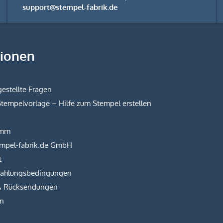
support@stempel-fabrik.de
tionen
estellte Fragen
Stempelvorlage – Hilfe zum Stempel erstellen
amm
empel-fabrik.de GmbH
t
Zahlungsbedingungen
& Rücksendungen
on