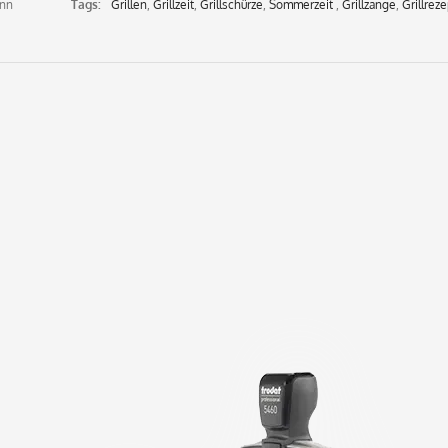
nn
Tags:
Grillen
,
Grillzeit
,
Grillschürze
,
Sommerzeit
,
Grillzange
,
Grillrez