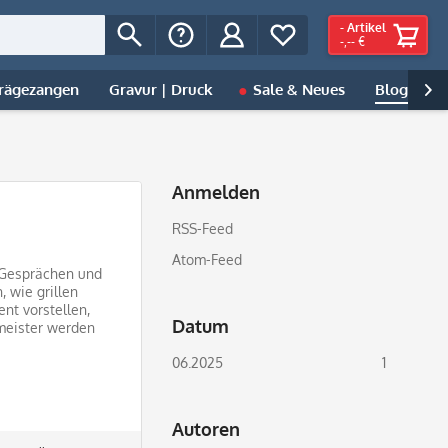
-
Artikel
-,-- €
rägezangen
Gravur | Druck
Sale & Neues
Blog
H

Anmelden
RSS-Feed
Atom-Feed
 Gesprächen und
, wie grillen
nt vorstellen,
Datum
lmeister werden
06.2025
1
Autoren