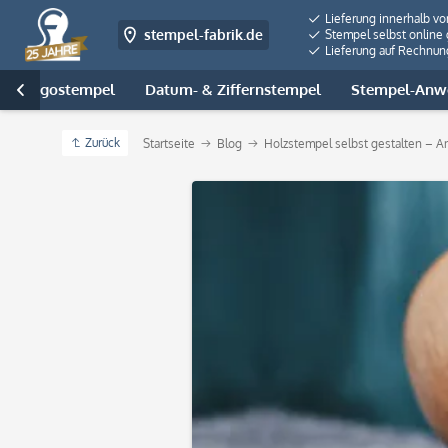
Lieferung innerhalb v
stempel-fabrik.de
Stempel selbst online 
Lieferung auf Rechnun
- & Logostempel
Datum- & Ziffernstempel
Stempel-Anwe

Zurück
Startseite
Blog
Holzstempel selbst gestalten – An