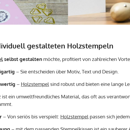
dividuell gestalteten Holzstempeln
el
selbst gestalten
möchte, profitiert von zahlreichen Vorte
igartig
– Sie entscheiden über Motiv, Text und Design.
hwertig
–
Holzstempel
sind robust und bieten eine lange L
 ist ein umweltfreundliches Material, das oft aus verantwo
tammt.
r
– Von seriös bis verspielt:
Holzstempel
passen sich jedem
bung
– mit dem passenden
Stempelkissen
ist ein sauberer 