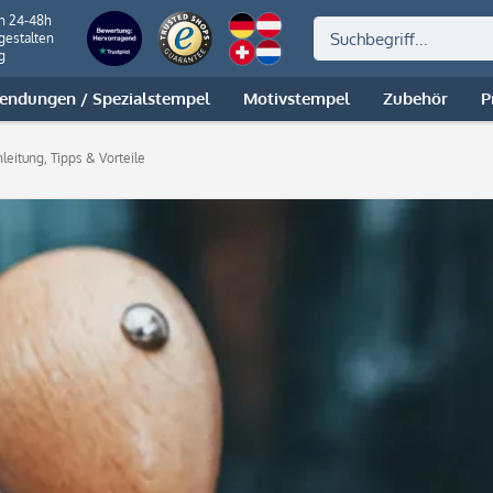
on 24-48h
gestalten
g
ndungen / Spezialstempel
Motivstempel
Zubehör
P
leitung, Tipps & Vorteile