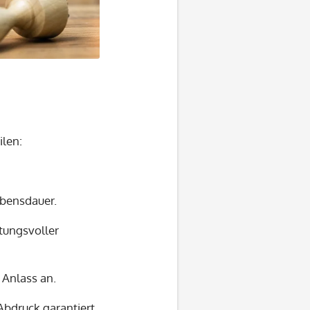
ilen:
ebensdauer.
rtungsvoller
 Anlass an.
Abdruck garantiert.