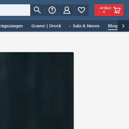
-
Artikel
-,-- €
rägezangen
Gravur | Druck
Sale & Neues
Blog
H
