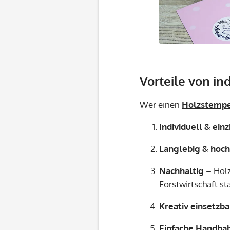
Vorteile von in
Wer einen
Holzstemp
Individuell & einz
Langlebig & hoc
Nachhaltig
– Holz
Forstwirtschaft s
Kreativ einsetzba
Einfache Handha