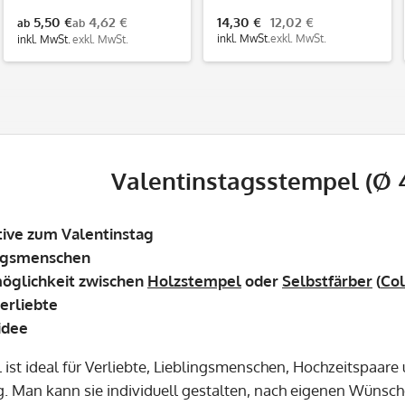
5,50 €
4,62 €
14,30 €
12,02 €
ab
ab
inkl. MwSt.
exkl. MwSt.
inkl. MwSt.
exkl. MwSt.
Valentinstagsstempel (Ø
tive zum Valentinstag
lingsmenschen
öglichkeit zwischen
Holzstempel
oder
Selbstfärber
(
Co
Verliebte
idee
 ist ideal für Verliebte, Lieblingsmenschen, Hochzeitspaare
g. Man kann sie individuell gestalten, nach eigenen Wünsc