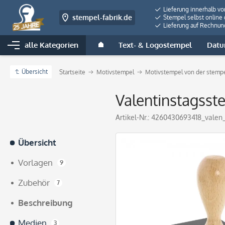
Lieferung innerhalb v
stempel-fabrik.de
Stempel selbst online 
Lieferung auf Rechnun
alle Kategorien
Text- & Logostempel
Datu
Übersicht
Startseite
Motivstempel
Motivstempel von der stempe
Valentinstagss
Artikel-Nr.:
4260430693418_valen
Übersicht
Vorlagen
9
Zubehör
7
Beschreibung
Medien
3