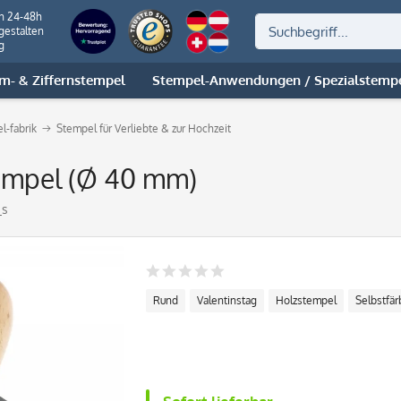
on 24-48h
gestalten
g
m- & Ziffernstempel
Stempel-Anwendungen / Spezialstemp
l-fabrik
Stempel für Verliebte & zur Hochzeit
tempel (Ø 40 mm)
_s
Rund
Valentinstag
Holzstempel
Selbstfär