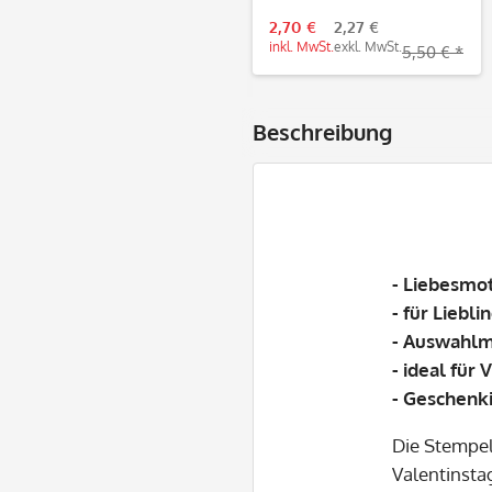
W04006
2,70 €
2,27 €
inkl. MwSt.
exkl. MwSt.
5,50 € *
Beschreibung
- Liebesmo
- für Lieb
- Auswahlm
- ideal für 
- Geschenk
Die Stempel
Valentinsta