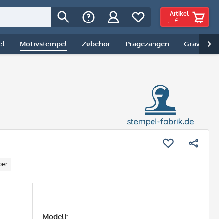
-
Artikel
-,-- €
el
Motivstempel
Zubehör
Prägezangen
Gravur | 

ber
Modell: