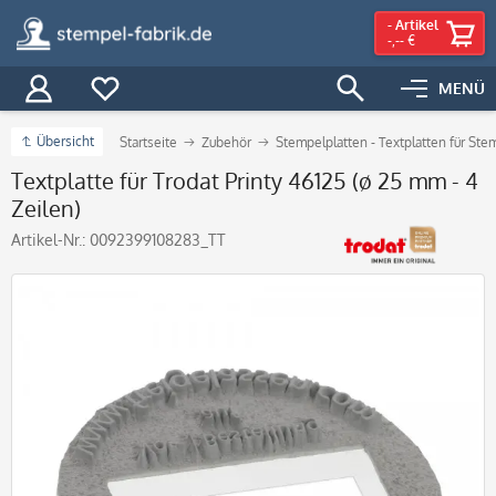
-
Artikel
-,-- €
MENÜ
Übersicht
Startseite
Zubehör
Stempelplatten - Textplatten für Ste
Textplatte für Trodat Printy 46125 (ø 25 mm - 4
Zeilen)
Artikel-Nr.:
0092399108283_TT