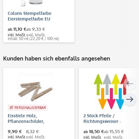
Coloris Stempelfarbe
Eierstempelfarbe EU
11,10 €
9,33 €
ab
ab
inkl. MwSt.
exkl. MwSt.
Inhalt: 50 ml
(22,20 € / 100 ml)
Kunden haben sich ebenfalls angesehen
PERSONALISIERBAR
Eisstiele Holz,
2 Stück Pfeile /
Pflanzenschilder,
Richtungsweiser -
Bastelhölzchen mit
Fußbodenaufkleber
9,90 €
8,32 €
18,50 €
15,55 €
ab
ab
individueller Gravur (10 Stück)
(Pfeilgröße 400x160 mm)
inkl. MwSt.
exkl. MwSt.
inkl. MwSt.
exkl. MwSt.