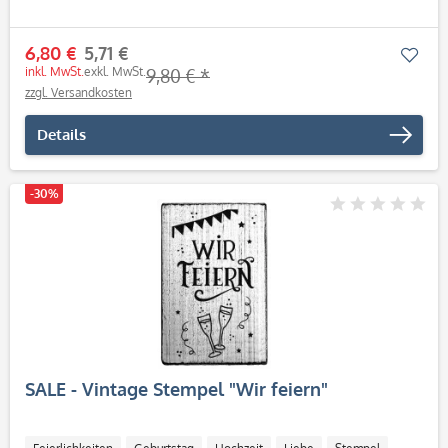
6,80 €
5,71 €
Mer
inkl. MwSt.
exkl. MwSt.
9,80 € *
zzgl. Versandkosten
Details
-30%
SALE - Vintage Stempel "Wir feiern"