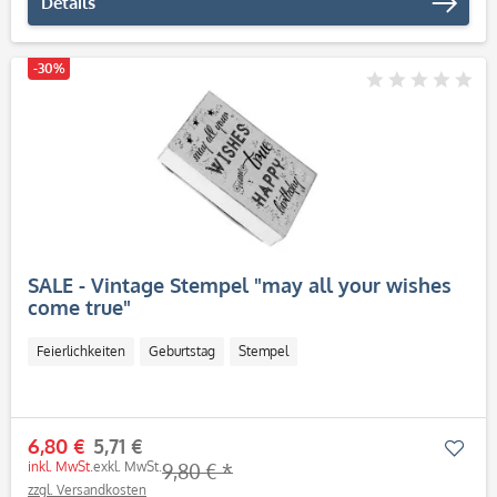
Details
-30%
SALE - Vintage Stempel "may all your wishes
come true"
Feierlichkeiten
Geburtstag
Stempel
6,80 €
5,71 €
Mer
inkl. MwSt.
exkl. MwSt.
9,80 € *
zzgl. Versandkosten