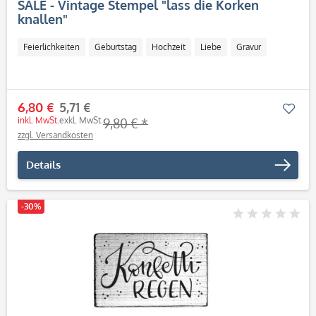
SALE - Vintage Stempel "lass die Korken
knallen"
Feierlichkeiten
Geburtstag
Hochzeit
Liebe
Gravur
6,80 €
5,71 €
Mer
inkl. MwSt.
exkl. MwSt.
9,80 € *
zzgl. Versandkosten
Details
-30%