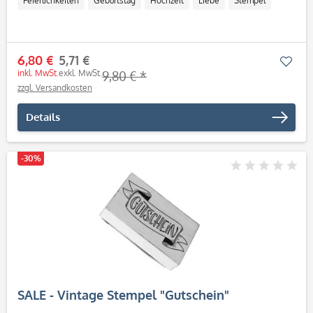
Feierlichkeiten
Geburtstag
Hochzeit
Liebe
Stempel
6,80 €
5,71 €
Mer
inkl. MwSt.
exkl. MwSt.
9,80 € *
zzgl. Versandkosten
Details
-30%
SALE - Vintage Stempel "Gutschein"