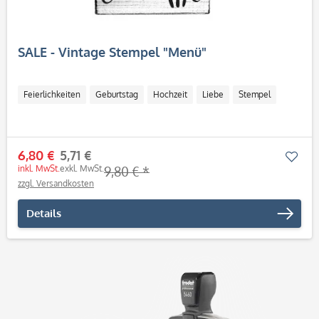
SALE - Vintage Stempel "Menü"
Feierlichkeiten
Geburtstag
Hochzeit
Liebe
Stempel
6,80 €
5,71 €
Mer
inkl. MwSt.
exkl. MwSt.
9,80 € *
zzgl. Versandkosten
Details