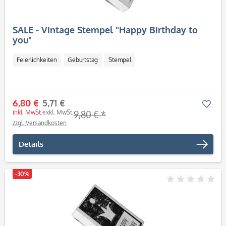
SALE - Vintage Stempel "Happy Birthday to
you"
Feierlichkeiten
Geburtstag
Stempel
6,80 €
5,71 €
Mer
inkl. MwSt.
exkl. MwSt.
9,80 € *
zzgl. Versandkosten
Details
-30%