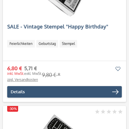
SALE - Vintage Stempel "Happy Birthday"
Feierlichkeiten
Geburtstag
Stempel
6,80 €
5,71 €
Mer
inkl. MwSt.
exkl. MwSt.
9,80 € *
zzgl. Versandkosten
Details
-30%