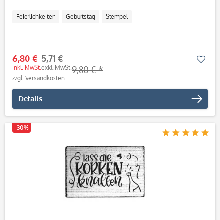
Feierlichkeiten
Geburtstag
Stempel
6,80 €
5,71 €
Mer
inkl. MwSt.
exkl. MwSt.
9,80 € *
zzgl. Versandkosten
Details
-30%