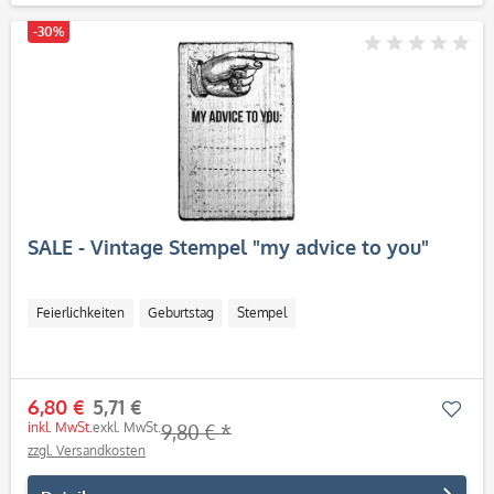
-30%
SALE - Vintage Stempel "my advice to you"
Feierlichkeiten
Geburtstag
Stempel
6,80 €
5,71 €
Mer
inkl. MwSt.
exkl. MwSt.
9,80 € *
zzgl. Versandkosten