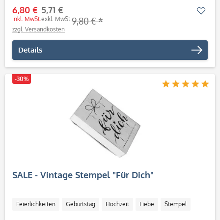
6,80 €
5,71 €
Mer
inkl. MwSt.
exkl. MwSt.
9,80 € *
zzgl. Versandkosten
Details
-30%
SALE - Vintage Stempel "Für Dich"
Feierlichkeiten
Geburtstag
Hochzeit
Liebe
Stempel