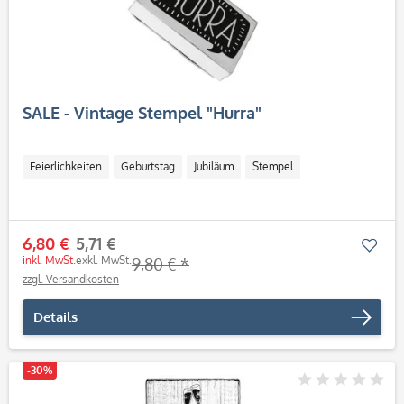
SALE - Vintage Stempel "Hurra"
Feierlichkeiten
Geburtstag
Jubiläum
Stempel
6,80 €
5,71 €
Mer
inkl. MwSt.
exkl. MwSt.
9,80 € *
zzgl. Versandkosten
Details
-30%