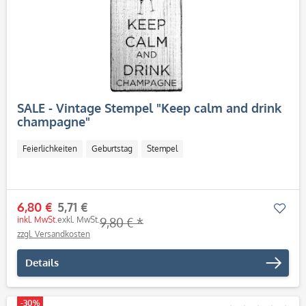
SALE - Vintage Stempel "Keep calm and drink
champagne"
Feierlichkeiten
Geburtstag
Stempel
6,80 €
5,71 €
Mer
inkl. MwSt.
exkl. MwSt.
9,80 € *
zzgl. Versandkosten
Details
-30%