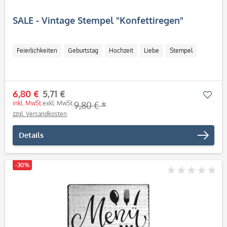
SALE - Vintage Stempel "Konfettiregen"
Feierlichkeiten
Geburtstag
Hochzeit
Liebe
Stempel
6,80 €
5,71 €
Mer
inkl. MwSt.
exkl. MwSt.
9,80 € *
zzgl. Versandkosten
Details
-30%