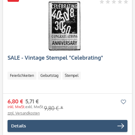
SALE - Vintage Stempel "Celebrating"
Feierlichkeiten
Geburtstag
Stempel
6,80 €
5,71 €
Mer
inkl. MwSt.
exkl. MwSt.
9,80 € *
zzgl. Versandkosten
Details