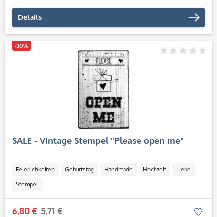
Details
-30%
SALE - Vintage Stempel "Please open me"
Feierlichkeiten
Geburtstag
Handmade
Hochzeit
Liebe
Stempel
6,80 €
5,71 €
Mer