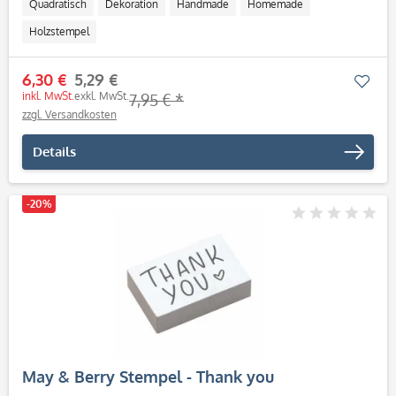
Quadratisch
Dekoration
Handmade
Homemade
Holzstempel
6,30 €
5,29 €
Mer
inkl. MwSt.
exkl. MwSt.
7,95 € *
zzgl. Versandkosten
Details
-20%
May & Berry Stempel - Thank you