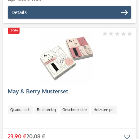
Details
-20%
May & Berry Musterset
Quadratisch
Rechteckig
Geschenkidee
Holzstempel
23,90 €
20,08 €
Mer