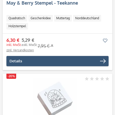
May & Berry Stempel - Teekanne
Quadratisch
Geschenkidee
Muttertag
Norddeutschland
Holzstempel
6,30 €
5,29 €
Mer
inkl. MwSt.
exkl. MwSt.
7,95 € *
zzgl. Versandkosten
Details
-20%