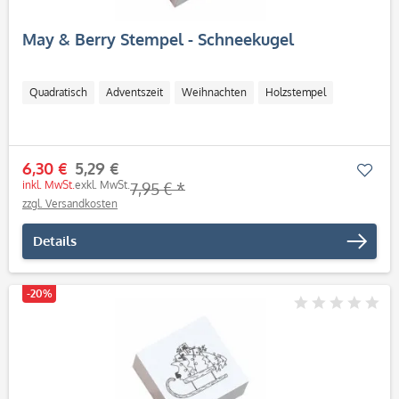
May & Berry Stempel - Schneekugel
Quadratisch
Adventszeit
Weihnachten
Holzstempel
6,30 €
5,29 €
Mer
inkl. MwSt.
exkl. MwSt.
7,95 € *
zzgl. Versandkosten
Details
-20%