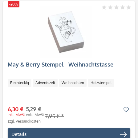
-20%
May & Berry Stempel - Weihnachtstasse
Rechteckig
Adventszeit
Weihnachten
Holzstempel
6,30 €
5,29 €
Mer
inkl. MwSt.
exkl. MwSt.
7,95 € *
zzgl. Versandkosten
Details