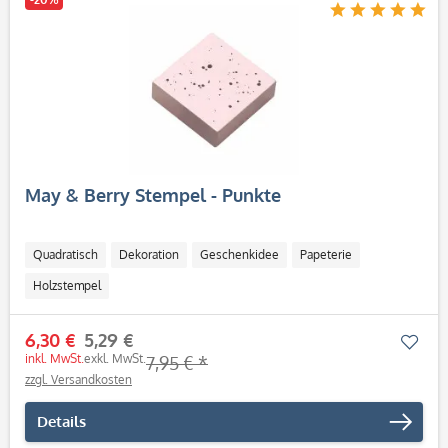
May & Berry Stempel - Punkte
Quadratisch
Dekoration
Geschenkidee
Papeterie
Holzstempel
6,30 €
5,29 €
Mer
inkl. MwSt.
exkl. MwSt.
7,95 € *
zzgl. Versandkosten
Details