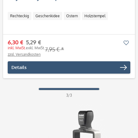
Rechteckig
Geschenkidee
Ostern
Holzstempel
6,30 €
5,29 €
Mer
inkl. MwSt.
exkl. MwSt.
7,95 € *
zzgl. Versandkosten
Details
3/3