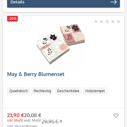
Details
-20%
May & Berry Blumenset
Quadratisch
Rechteckig
Geschenkidee
Holzstempel
23,90 €
20,08 €
Mer
inkl. MwSt.
exkl. MwSt.
29,95 € *
zzgl. Versandkosten