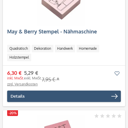
May & Berry Stempel - Nähmaschine
Quadratisch
Dekoration
Handwerk
Homemade
Holzstempel
6,30 €
5,29 €
Mer
inkl. MwSt.
exkl. MwSt.
7,95 € *
zzgl. Versandkosten
Details
-20%