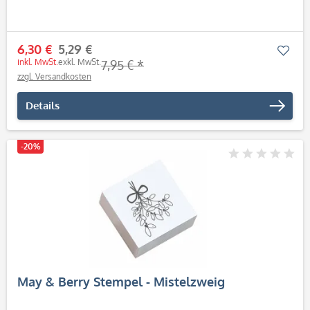
6,30 €
5,29 €
Mer
inkl. MwSt.
exkl. MwSt.
7,95 € *
zzgl. Versandkosten
Details
-20%
May & Berry Stempel - Mistelzweig