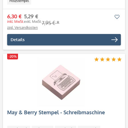
Holzstempel
6,30 €
5,29 €
Mer
inkl. MwSt.
exkl. MwSt.
7,95 € *
zzgl. Versandkosten
Details
-20%
May & Berry Stempel - Schreibmaschine