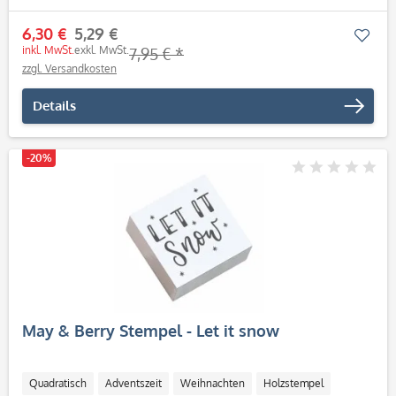
6,30 €
5,29 €
Mer
inkl. MwSt.
exkl. MwSt.
7,95 € *
zzgl. Versandkosten
Details
-20%
May & Berry Stempel - Let it snow
Quadratisch
Adventszeit
Weihnachten
Holzstempel