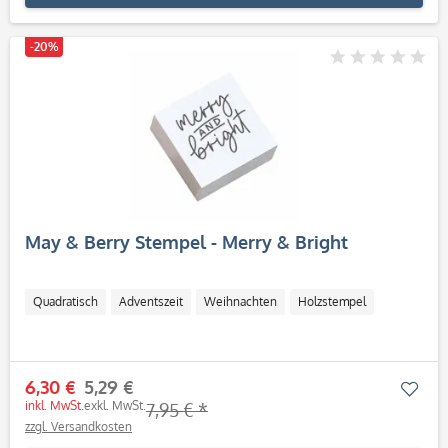
-20%
May & Berry Stempel - Merry & Bright
Quadratisch
Adventszeit
Weihnachten
Holzstempel
6,30 €
5,29 €
Mer
inkl. MwSt.
exkl. MwSt.
7,95 € *
zzgl. Versandkosten