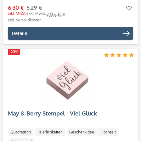
6,30 €
5,29 €
Mer
inkl. MwSt.
exkl. MwSt.
7,95 € *
zzgl. Versandkosten
Details
-20%
May & Berry Stempel - Viel Glück
Quadratisch
Feierlichkeiten
Geschenkidee
Hochzeit