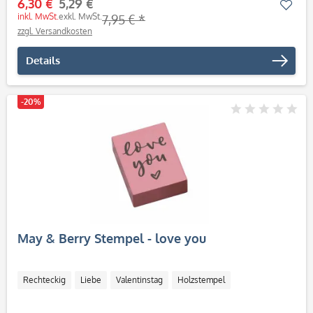
6,30 €
5,29 €
Mer
inkl. MwSt.
exkl. MwSt.
7,95 € *
zzgl. Versandkosten
Details
-20%
May & Berry Stempel - love you
Rechteckig
Liebe
Valentinstag
Holzstempel