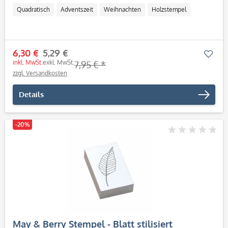
Quadratisch
Adventszeit
Weihnachten
Holzstempel
6,30 €
5,29 €
Mer
inkl. MwSt.
exkl. MwSt.
7,95 € *
zzgl. Versandkosten
Details
-20%
May & Berry Stempel - Blatt stilisiert