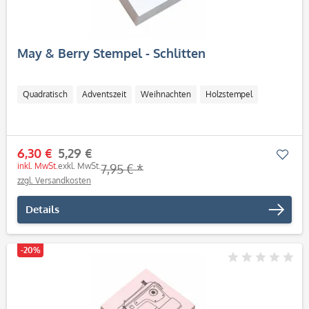
May & Berry Stempel - Schlitten
Quadratisch
Adventszeit
Weihnachten
Holzstempel
6,30 €
5,29 €
Mer
inkl. MwSt.
exkl. MwSt.
7,95 € *
zzgl. Versandkosten
Details
-20%