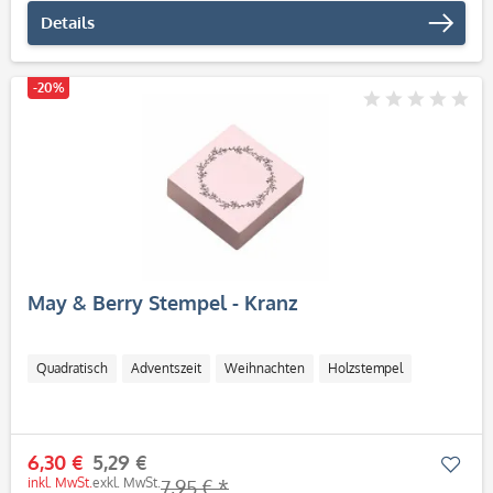
Details
-20%
May & Berry Stempel - Kranz
Quadratisch
Adventszeit
Weihnachten
Holzstempel
6,30 €
5,29 €
Mer
inkl. MwSt.
exkl. MwSt.
7,95 € *