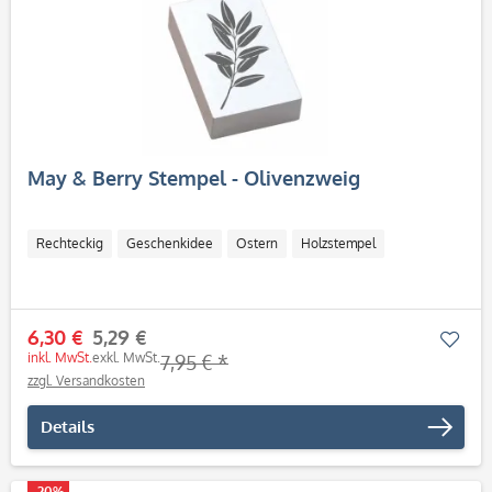
May & Berry Stempel - Olivenzweig
Rechteckig
Geschenkidee
Ostern
Holzstempel
6,30 €
5,29 €
Mer
inkl. MwSt.
exkl. MwSt.
7,95 € *
zzgl. Versandkosten
Details
-20%