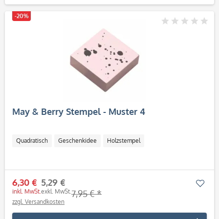
-20%
May & Berry Stempel - Muster 4
Quadratisch
Geschenkidee
Holzstempel
6,30 €
5,29 €
Mer
inkl. MwSt.
exkl. MwSt.
7,95 € *
zzgl. Versandkosten