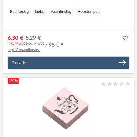
Rechteckig
Liebe
Valentinstag
Holzstempel
6,30 €
5,29 €
Mer
inkl. MwSt.
exkl. MwSt.
7,95 € *
zzgl. Versandkosten
Details
-20%