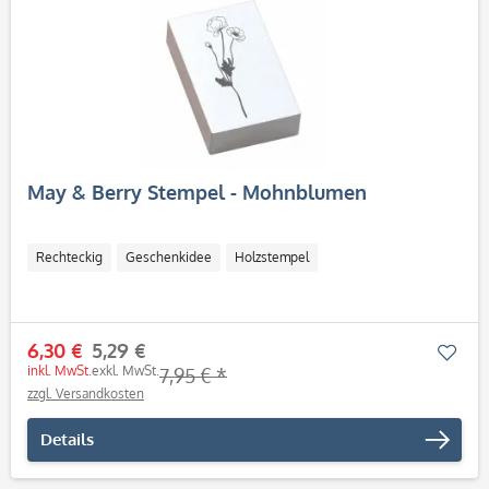
May & Berry Stempel - Mohnblumen
Rechteckig
Geschenkidee
Holzstempel
6,30 €
5,29 €
Mer
inkl. MwSt.
exkl. MwSt.
7,95 € *
zzgl. Versandkosten
Details