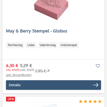
May & Berry Stempel - Globus
Rechteckig
Liebe
Valentinstag
Holzstempel
6,30 €
5,29 €
Mer
inkl. MwSt.
exkl. MwSt.
7,95 € *
zzgl. Versandkosten
Details
-20%