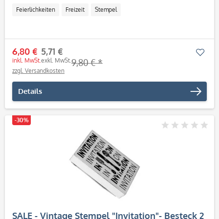
Feierlichkeiten
Freizeit
Stempel
6,80 €
5,71 €
Mer
inkl. MwSt.
exkl. MwSt.
9,80 € *
zzgl. Versandkosten
Details
-30%
SALE - Vintage Stempel "Invitation"- Besteck 2