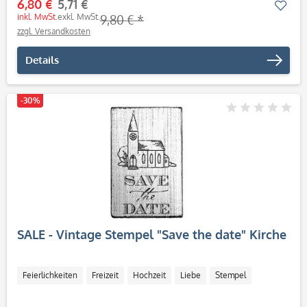
6,80 €
5,71 €
Mer
inkl. MwSt.
exkl. MwSt.
9,80 € *
zzgl. Versandkosten
Details
-30%
SALE - Vintage Stempel "Save the date" Kirche
Feierlichkeiten
Freizeit
Hochzeit
Liebe
Stempel