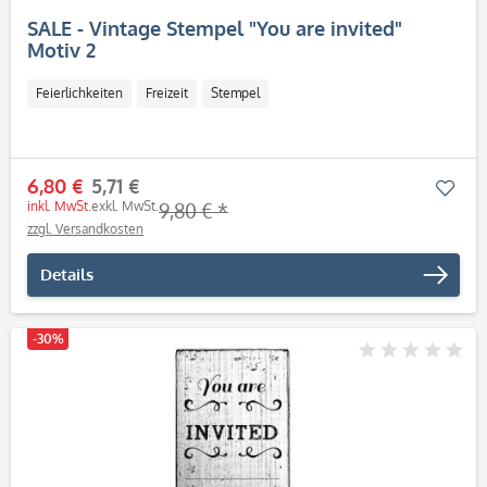
SALE - Vintage Stempel "You are invited"
Motiv 2
Feierlichkeiten
Freizeit
Stempel
6,80 €
5,71 €
Mer
inkl. MwSt.
exkl. MwSt.
9,80 € *
zzgl. Versandkosten
Details
-30%