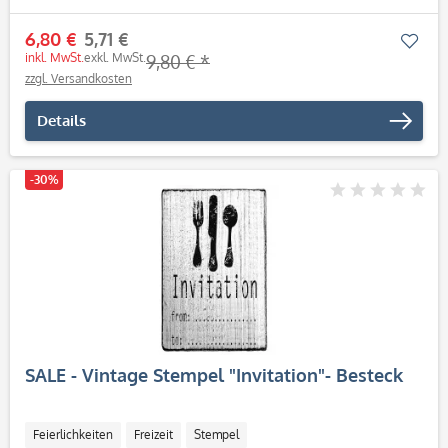
6,80 €
5,71 €
Mer
inkl. MwSt.
exkl. MwSt.
9,80 € *
zzgl. Versandkosten
Details
-30%
SALE - Vintage Stempel "Invitation"- Besteck
Feierlichkeiten
Freizeit
Stempel