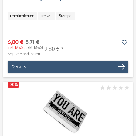
Feierlichkeiten
Freizeit
Stempel
6,80 €
5,71 €
Mer
inkl. MwSt.
exkl. MwSt.
9,80 € *
zzgl. Versandkosten
Details
-30%