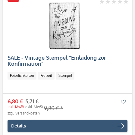
SALE - Vintage Stempel "Einladung zur
Konfirmation"
Feierlichkeiten
Freizeit
Stempel
6,80 €
5,71 €
Mer
inkl. MwSt.
exkl. MwSt.
9,80 € *
zzgl. Versandkosten
Details