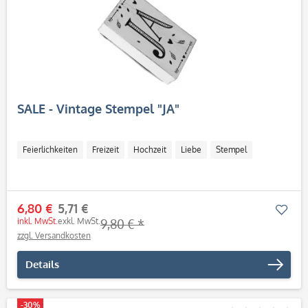
SALE - Vintage Stempel "JA"
Feierlichkeiten
Freizeit
Hochzeit
Liebe
Stempel
6,80 €
5,71 €
Mer
inkl. MwSt.
exkl. MwSt.
9,80 € *
zzgl. Versandkosten
Details
-30%