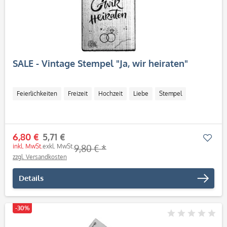
SALE - Vintage Stempel "Ja, wir heiraten"
Feierlichkeiten
Freizeit
Hochzeit
Liebe
Stempel
6,80 €
5,71 €
Mer
inkl. MwSt.
exkl. MwSt.
9,80 € *
zzgl. Versandkosten
Details
-30%