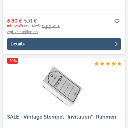
6,80 €
5,71 €
Mer
inkl. MwSt.
exkl. MwSt.
9,80 € *
zzgl. Versandkosten
Details
-30%
SALE - Vintage Stempel "Invitation"- Rahmen