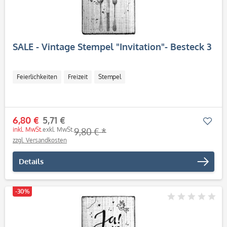
SALE - Vintage Stempel "Invitation"- Besteck 3
Feierlichkeiten
Freizeit
Stempel
6,80 €
5,71 €
Mer
inkl. MwSt.
exkl. MwSt.
9,80 € *
zzgl. Versandkosten
Details
-30%