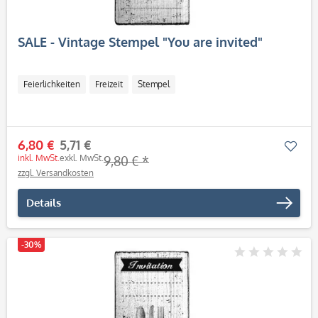
SALE - Vintage Stempel "You are invited"
Feierlichkeiten
Freizeit
Stempel
6,80 €
5,71 €
Mer
inkl. MwSt.
exkl. MwSt.
9,80 € *
zzgl. Versandkosten
Details
-30%