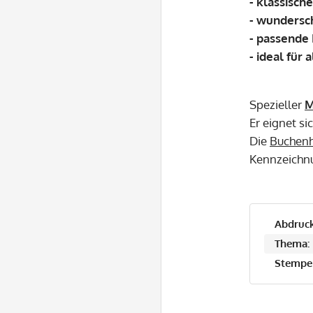
- klassisch
- wundersc
- passende
- ideal für 
Spezieller
M
Er eignet s
Die
Buchenh
Kennzeichnu
Abdruck
Thema:
Stempel