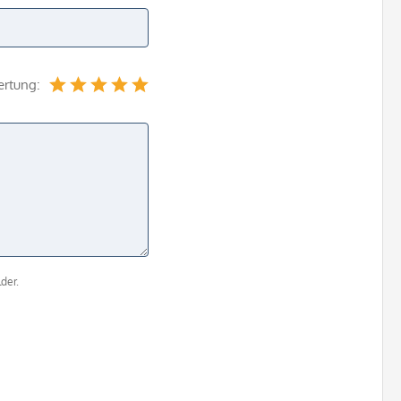
ertung:
der.