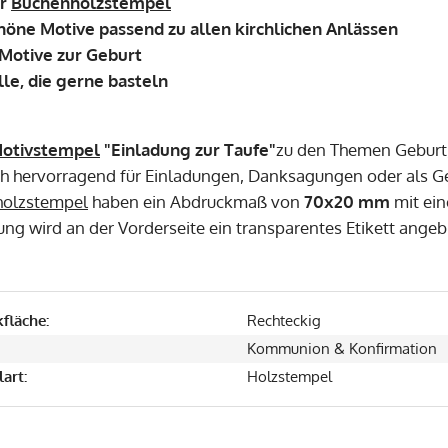
er
Buchenholzstempel
höne Motive passend zu allen kirchlichen Anlässen
 Motive zur Geburt
alle, die gerne basteln
otivstempel
"Einladung zur Taufe"
zu den Themen Geburt
ich hervorragend für Einladungen, Danksagungen oder als G
olzstempel
haben ein Abdruckmaß von
70x20 mm
mit ein
ng wird an der Vorderseite ein transparentes Etikett angeb
fläche:
Rechteckig
Kommunion & Konfirmation
art:
Holzstempel