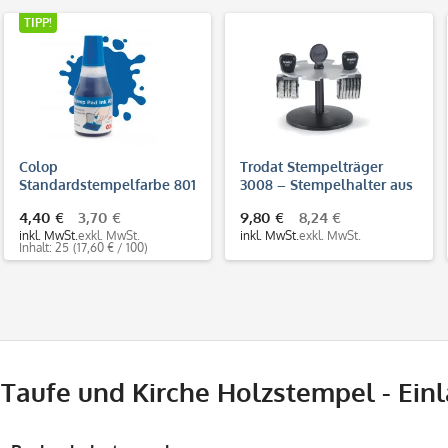
TIPP!
Colop
Trodat Stempelträger
Standardstempelfarbe 801
3008 – Stempelhalter aus
(25 ml)
Kunststoff für 8
4,40 €
3,70 €
9,80 €
8,24 €
Handstempel
inkl. MwSt.
exkl. MwSt.
inkl. MwSt.
exkl. MwSt.
Inhalt: 25
(17,60 € / 100)
Taufe und Kirche Holzstempel - Ein