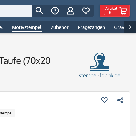
-
Artikel
-,-- €
el
Motivstempel
Zubehör
Prägezangen
Gravur | 

 Taufe (70x20
stempel