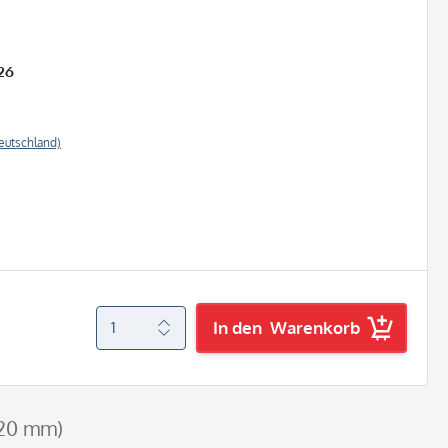
26
eutschland)
In den
Warenkorb
x20 mm)