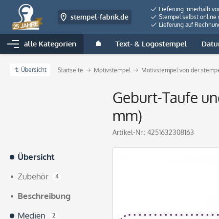
Lieferung innerhalb v
stempel-fabrik.de
Stempel selbst online 
Lieferung auf Rechnun
alle Kategorien
Text- & Logostempel
Datu
Übersicht
Startseite
Motivstempel
Motivstempel von der stempe
Geburt-Taufe un
mm)
Artikel-Nr.:
4251632308163
Übersicht
Zubehör
4
Beschreibung
Medien
2