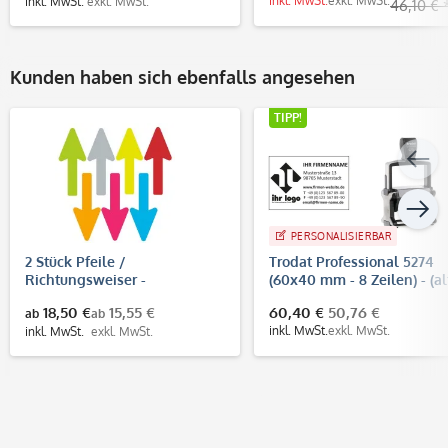
inkl. MwSt.
exkl. MwSt.
inkl. MwSt.
exkl. MwSt.
46,10 € 
Kunden haben sich ebenfalls angesehen
TIPP!
PERSONALISIERBAR
2 Stück Pfeile /
Trodat Professional 5274
Richtungsweiser -
(60x40 mm - 8 Zeilen) - (al
Fußbodenaufkleber
Modell 5207)
18,50 €
15,55 €
60,40 €
50,76 €
ab
ab
(Pfeilgröße 400x160 mm)
inkl. MwSt.
exkl. MwSt.
inkl. MwSt.
exkl. MwSt.