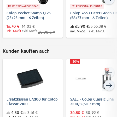
PERSONALISIERBAR
PERSONALISIERBAR
Colop Pocket Stamp Q 25
Colop 2660 Dater Green Li
(25x25 mm - 6 Zeilen)
(58x37 mm - 6 Zeilen)
16,70 €
14,03 €
65,90 €
55,38 €
ab
ab
inkl. MwSt.
exkl. MwSt.
inkl. MwSt.
exkl. MwSt.
20,90 € *
Kunden kauften auch
-20%
Ersatzkissen E/2100 für Colop
SALE - Colop Classic Line
Classic 2100
2100/3 (SH 3 mm)
4,30 €
3,61 €
36,80 €
30,92 €
ab
ab