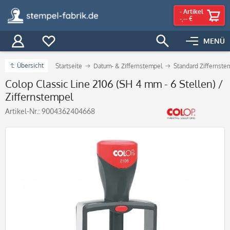
-
Artikel
-,-- €
MENÜ
Übersicht
Startseite
Datum- & Ziffernstempel
Standard Ziffernste
Colop Classic Line 2106 (SH 4 mm - 6 Stellen) /
Ziffernstempel
Artikel-Nr.:
9004362404668