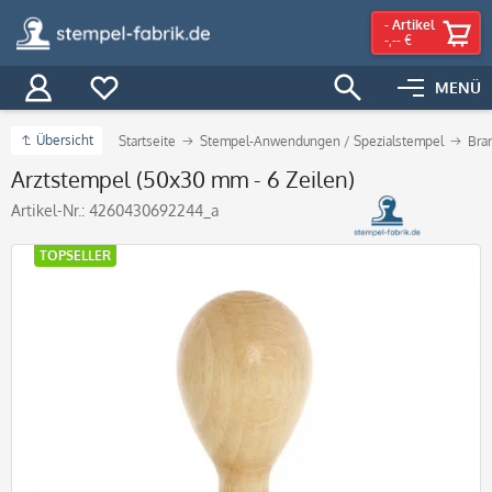
-
Artikel
-,-- €
MENÜ
Übersicht
Startseite
Stempel-Anwendungen / Spezialstempel
Bra
Arztstempel (50x30 mm - 6 Zeilen)
Artikel-Nr.:
4260430692244_a
TOPSELLER