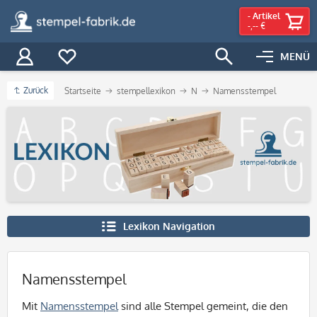
-
Artikel
-,-- €
MENÜ
Zurück
Startseite
stempellexikon
N
Namensstempel
Lexikon Navigation
Namensstempel
Mit
Namensstempel
sind alle Stempel gemeint, die den