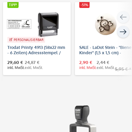
TIPP!
-51%
PERSONALISIERBAR
Trodat Printy 4913 (58x22 mm
SALE - LaDot Stein - "Biene
- 6 Zeilen) Adressstempel /
Kinder" (1,5 x 1,5 cm) -
Firmenstempel
Temporärer Tattoo Stempe
29,60 €
24,87 €
2,90 €
2,44 €
inkl. MwSt.
exkl. MwSt.
inkl. MwSt.
exkl. MwSt.
5,95 € *