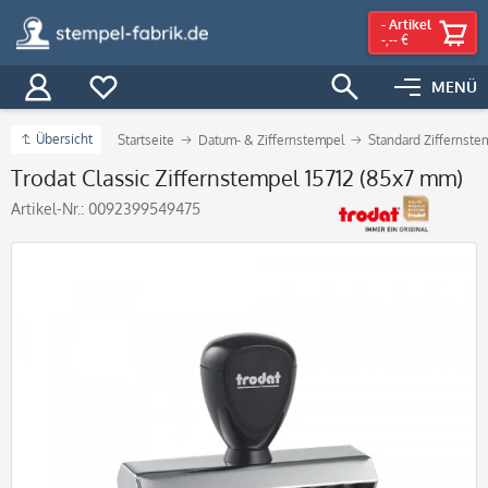
-
Artikel
-,-- €
MENÜ
Übersicht
Startseite
Datum- & Ziffernstempel
Standard Ziffernste
Trodat Classic Ziffernstempel 15712 (85x7 mm)
Artikel-Nr.:
0092399549475