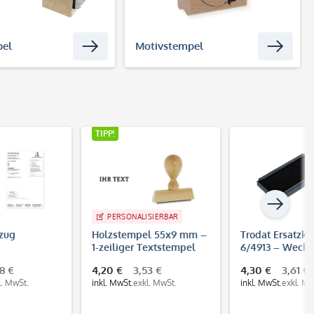
pel
Motivstempel
TIPP!
PERSONALISIERBAR
Holzstempel 55x9 mm –
Trodat Ersatzkissen
1-zeiliger Textstempel
6/4913 – Wechselkissen
aus Buchenholz
für Printy 4913
4,20 €
3,53 €
4,30 €
3,61 €
inkl. MwSt.
exkl. MwSt.
inkl. MwSt.
exkl. MwSt.