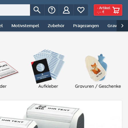
-
Artikel
-,-- €
el
Motivstempel
Zubehör
Prägezangen
Gravur | 
