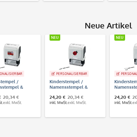
Neue Artikel
NEU
NEU
PERSONALISIERBAR
PERSONALISIERBAR
Kinderstempel /
Kinderstempel /
Namensstempel &
Namensstempel &
Adressstempel
Adressstempel "Bär"
24,20 €
20,34 €
24,20 €
20,34 €
"Marienkäfer" Trodat
Trodat Printy 4912
inkl. MwSt.
exkl. MwSt.
inkl. MwSt.
exkl. MwSt.
Printy 4912