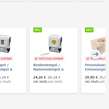
NEU
NEU
PERSONALISIERBAR
PERSONALISIERBAR
Kinderstempel /
Personalisierte
Namensstempel &
Erinnerungskiste aus
Adressstempel "Löwe"
Holz mit Gravur
24,20 €
20,34 €
29,90 €
25,13 €
Trodat Printy 4912
inkl. MwSt.
exkl. MwSt.
inkl. MwSt.
exkl. MwSt.