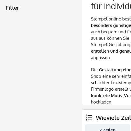
für indivi
Filter
Stempel online beste
besonders günstige
auch bequem und fl
aus aus können Sie
Stempel-Gestaltung
erstellen und gena
anpassen.
Die
Gestaltung ein
Shop eine sehr einf
schlichter Textstem
Firmenlogo erstellt
konkrete Motiv-Vo
hochladen.
Wieviele Zei