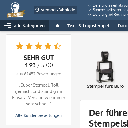
Lieferung innerhalb v
stempel-fabrik.de
Stempel selbst online 
Lieferung auf Rechnun
alle Kategorien
Text- & Logostempel
Datu
SEHR GUT
4.93
/ 5.00
aus 62452 Bewertungen
„Super Stempel. Toll
gemacht und ständig im
Einsatz. Versand wie immer
sehr schne...“
Der führ
Alle Kundenbewertungen
Stempel