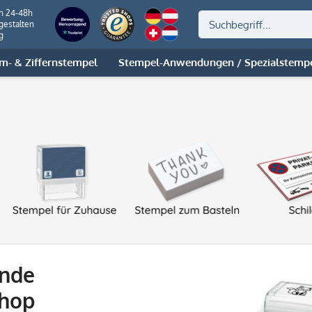
on 24-48h
gestalten
g
m- & Ziffernstempel
Stempel-Anwendungen / Spezialstemp
ende
shop