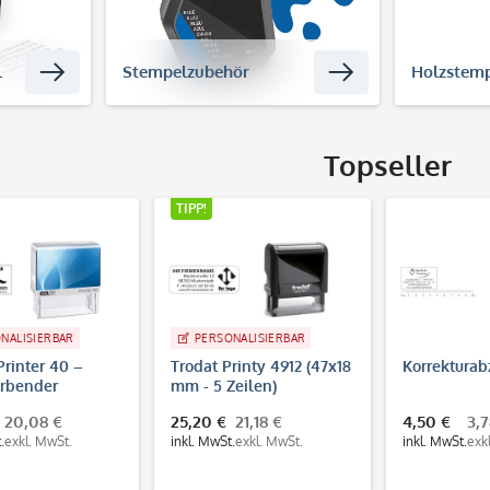
l
Stempelzubehör
Holzstem
Topseller
TIPP!
PERSONALISIERBAR
Trodat Printy 4912 (47x18
Korrekturabzug
mm - 5 Zeilen)
25,20 €
21,18 €
4,50 €
3,78 €
inkl. MwSt.
exkl. MwSt.
inkl. MwSt.
exkl. MwSt.