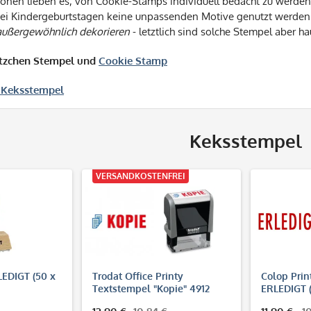
onen lieben es, von Cookie-Stamps individuell bedacht zu werden -
ei Kindergeburtstagen keine unpassenden Motive genutzt werden so
außergewöhnlich dekorieren
- letztlich sind solche Stempel aber ha
tzchen Stempel und
Cookie Stamp
e
Keksstempel
Keksstempel
VERSANDKOSTENFREI
EDIGT (50 x
Trodat Office Printy
Colop Prin
Textstempel "Kopie" 4912
ERLEDIGT 
(47x18 mm)