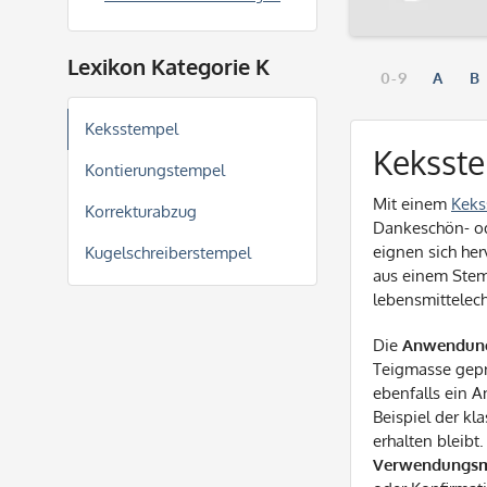
Lexikon Kategorie K
0-9
A
B
Keksstempel
Keksst
Kontierungstempel
Mit einem
Keks
Korrekturabzug
Dankeschön- od
eignen sich he
Kugelschreiberstempel
aus einem Stem
lebensmittelec
Die
Anwendun
Teigmasse gepr
ebenfalls ein A
Beispiel der kl
erhalten bleib
Verwendungsm