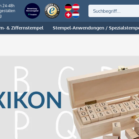
on 24-48h
gestalten
g
m- & Ziffernstempel
Stempel-Anwendungen / Spezialstemp