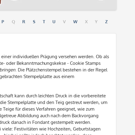
P
Q
R
S
T
U
V
W
X
Y
Z
t einer individuellen Prägung versehen werden. Ob als
te- oder Bekanntmachungskekse - Cookie Stamps
rbringen
. Die Plätzchenstempel bestehen in der Regel
ngebrachten Stempelplatte aus einem
schaft kann durch leichten Druck in die vorbereitete
 die Stempelplatte und den Teig gestreut werden, um
e Teige für dieses Verfahren geeignet, wie zum
etailgetreue Abbildung auch nach dem Backvorgang
bdruck danach in Fondant gestempelt werden.
 viele: Festivitäten wie Hochzeiten, Geburtstagen