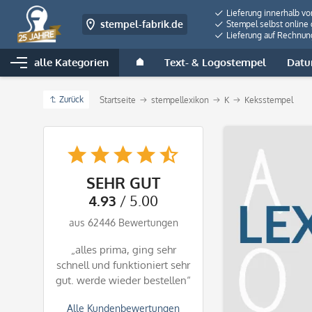
Lieferung innerhalb v
stempel-fabrik.de
Stempel selbst online 
Lieferung auf Rechnun
alle Kategorien
Text- & Logostempel
Datu
Zurück
Startseite
stempellexikon
K
Keksstempel
SEHR GUT
4.93
/ 5.00
aus 62446 Bewertungen
„alles prima, ging sehr
schnell und funktioniert sehr
gut. werde wieder bestellen“
Alle Kundenbewertungen