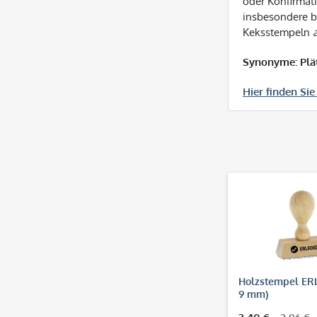
oder Konfirmati
insbesondere b
Keksstempeln
Synonyme: Plä
Hier finden Si
Holzstempel ERL
9 mm)