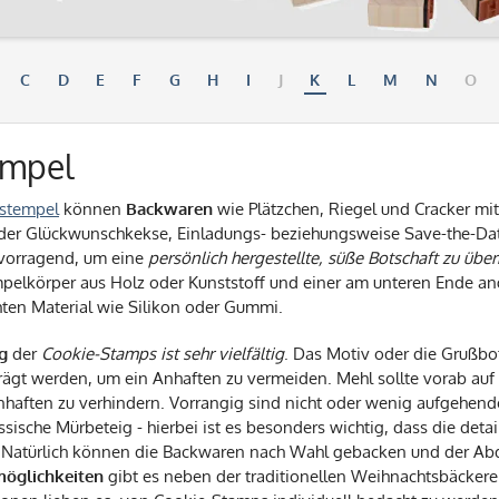
C
D
E
F
G
H
I
J
K
L
M
N
O
empel
stempel
können
Backwaren
wie Plätzchen, Riegel und Cracker mi
er Glückwunschkekse, Einladungs- beziehungsweise Save-the-Da
rvorragend, um eine
persönlich hergestellte, süße Botschaft zu übe
pelkörper aus Holz oder Kunststoff und einer am unteren Ende a
hten Material wie Silikon oder Gummi.
g
der
Cookie-Stamps ist sehr vielfältig
. Das Motiv oder die Grußbot
ägt werden, um ein Anhaften zu vermeiden. Mehl sollte vorab auf
nhaften zu verhindern. Vorrangig sind nicht oder wenig aufgehend
assische Mürbeteig - hierbei ist es besonders wichtig, dass die d
t. Natürlich können die Backwaren nach Wahl gebacken und der A
öglichkeiten
gibt es neben der traditionellen Weihnachtsbäckerei