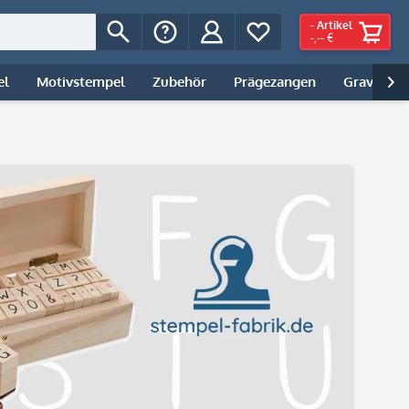
-
Artikel
-,-- €
el
Motivstempel
Zubehör
Prägezangen
Gravur | 
