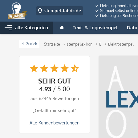
Lieferung innerhalb v
stempel-fabrik.de
Stempel selbst online 
Lieferung auf Rechnun
alle Kategorien
Text- & Logostempel
Datu
Zurück
Startseite
stempellexikon
E
Elektrostempel
SEHR GUT
4.93
/ 5.00
aus 62445 Bewertungen
„Gefällt mir sehr gut“
Alle Kundenbewertungen