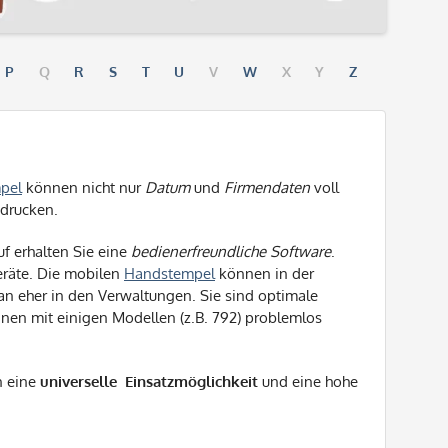
P
Q
R
S
T
U
V
W
X
Y
Z
mpel
können nicht nur
Datum
und
Firmendaten
voll
drucken.
uf erhalten Sie eine
bedienerfreundliche Software
.
räte. Die mobilen
Handstempel
können in der
man eher in den Verwaltungen. Sie sind optimale
nen mit einigen Modellen (z.B. 792) problemlos
n eine
universelle
Einsatzmöglichkeit
und eine hohe