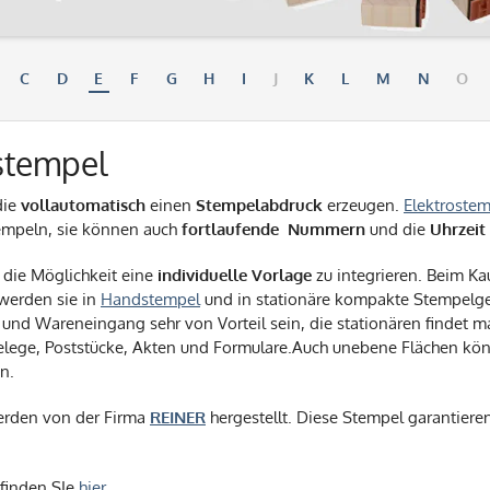
C
D
E
F
G
H
I
J
K
L
M
N
O
stempel
die
vollautomatisch
einen
Stempelabdruck
erzeugen.
Elektroste
empeln, sie können auch
fortlaufende
Nummern
und die
Uhrzeit
die Möglichkeit eine
individuelle Vorlage
zu integrieren. Beim Ka
werden sie in
Handstempel
und in stationäre kompakte Stempelge
 und Wareneingang sehr von Vorteil sein, die stationären findet 
elege, Poststücke, Akten und Formulare.Auch unebene Flächen kön
n.
erden von der Firma
REINER
hergestellt. Diese Stempel garantiere
finden SIe
hier