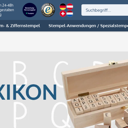
on 24-48h
gestalten
g
m- & Ziffernstempel
Stempel-Anwendungen / Spezialstemp