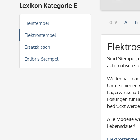
Lexikon Kategorie E
0-9
A
B
Eierstempel
Elektrostempel
Elektro
Ersatzkissen
Sind Stempel, 
Exlibris Stempel
automatisch st
Weiter hat man 
Unterschieden 
Lagerwirtschaft
Lösungen für B
bedruckt werde
Alle Modelle w
Lebensdauer!
Elektrostempel