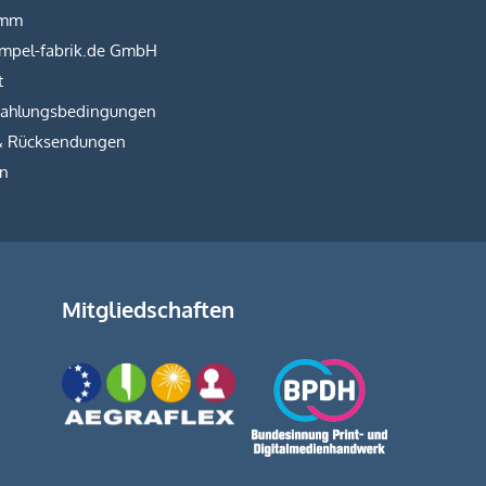
amm
empel-fabrik.de GmbH
t
Zahlungsbedingungen
& Rücksendungen
on
Mitgliedschaften