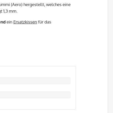
mmi (Aero) hergestellt, welches eine
gt 1,3 mm.
und
ein
Ersatzkissen
für das