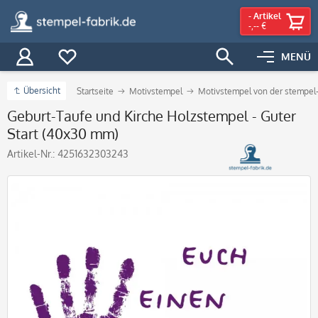
-
Artikel
-,-- €
MENÜ
Übersicht
Startseite
Motivstempel
Motivstempel von der stempel-
Geburt-Taufe und Kirche Holzstempel - Guter
Start (40x30 mm)
Artikel-Nr.:
4251632303243