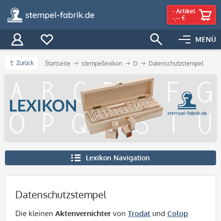
-
Artikel
-,-- €
MENÜ
Zurück
Startseite
stempellexikon
D
Datenschutzstempel
Lexikon Navigation
Datenschutzstempel
Die kleinen
Aktenvernichter
von
Trodat
und
Colop