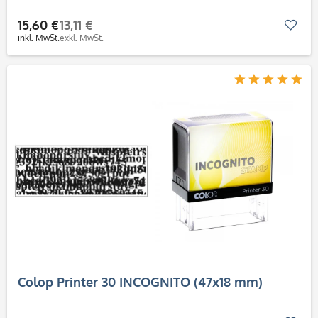
15,60 €
13,11 €
Mer
inkl. MwSt.
exkl. MwSt.
Colop Printer 30 INCOGNITO (47x18 mm)