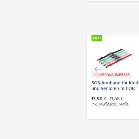
NEU
NEU
PERSONALISIERBAR
PERSONAL
SOS-Armband für Kinder
Kinderstem
und Senioren mit QR-
Namensste
Code
Adressstem
13,90 €
11,68 €
24,20 €
20
"Feuerwehr
inkl. MwSt.
exkl. MwSt.
inkl. MwSt.
exk
Printy 4912