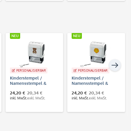
NEU
NEU
RBAR
PERSONALISIERBAR
PERSONALISIERBAR
/
Kinderstempel /
Personalisierte
l &
Namensstempel &
Erinnerungskiste a
"Bär"
Adressstempel "Löwe"
Holz mit Gravur
 €
24,20 €
20,34 €
29,90 €
25,13 €
912
Trodat Printy 4912
wSt.
inkl. MwSt.
exkl. MwSt.
inkl. MwSt.
exkl. MwSt.