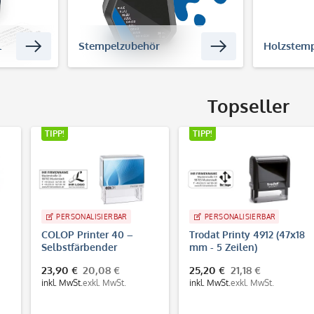
l
Stempelzubehör
Holzstem
Topseller
TIPP!
SIERBAR
PERSONALISIERBAR
er 40 –
Trodat Printy 4912 (47x18
Korrekturabzug
nder
mm - 5 Zeilen)
pel 59x23
,08 €
25,20 €
21,18 €
4,50 €
3,78 €
eilen
l. MwSt.
inkl. MwSt.
exkl. MwSt.
inkl. MwSt.
exkl. Mw