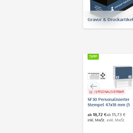
Gravur & Druckartike
TIPP!
TIPP!
PERSONALISIERBAR
PERSONALI
SF30 Personalisierter
COLOP Print
Stempel 47x18 mm (5
Selbstfärbe
Zeilen)
Firmenstem
18,72 €
15,73 €
23,90 €
20
ab
ab
mm, bis 6 Z
inkl. MwSt.
exk
inkl. MwSt.
exkl. MwSt.