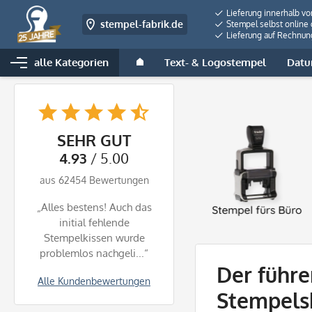
Lieferung innerhalb v
stempel-fabrik.de
Stempel selbst online 
Lieferung auf Rechnun
alle Kategorien
Text- & Logostempel
Datu
SEHR GUT
4.93
/ 5.00
aus 62454 Bewertungen
„Alles bestens! Auch das
initial fehlende
Stempelkissen wurde
problemlos nachgeli...“
Der führ
Alle Kundenbewertungen
Stempel