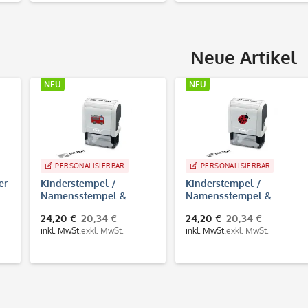
Neue Artikel
NEU
NEU
ISIERBAR
PERSONALISIERBAR
PERSONALISIE
pel /
Kinderstempel /
Kinderstempel 
mpel &
Namensstempel &
Namensstempe
pel
Adressstempel
Adressstempel 
,34 €
24,20 €
20,34 €
24,20 €
20,34
" Trodat
"Marienkäfer" Trodat
Trodat Printy 4
l. MwSt.
inkl. MwSt.
exkl. MwSt.
inkl. MwSt.
exkl. M
Printy 4912