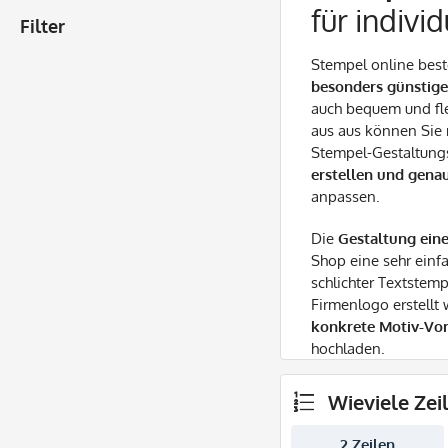
für indivi
Filter
Stempel online beste
besonders günstige
auch bequem und fl
aus aus können Sie
Stempel-Gestaltung
erstellen und gena
anpassen.
Die
Gestaltung ein
Shop eine sehr einf
schlichter Textstem
Firmenlogo erstellt
konkrete Motiv-Vo
hochladen.
Wieviele Zei