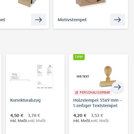
pel
Motivstempel
TIPP!
PERSONALISIERBAR
Holzstempel 55x9 mm –
Trodat Ersatzkissen
1-zeiliger Textstempel
6/4913 – Wechselk
aus Buchenholz
für Printy 4913
4,20 €
3,53 €
4,30 €
3,61 €
St.
inkl. MwSt.
exkl. MwSt.
inkl. MwSt.
exkl. MwSt.