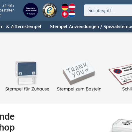
on 24-48h
gestalten
g
m- & Ziffernstempel
Stempel-Anwendungen / Spezialstemp
ende
shop