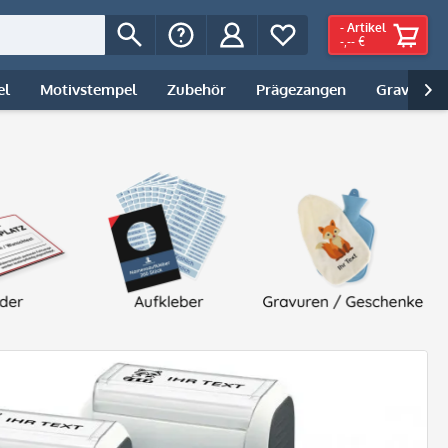
-
Artikel
-,-- €
el
Motivstempel
Zubehör
Prägezangen
Gravur | 
