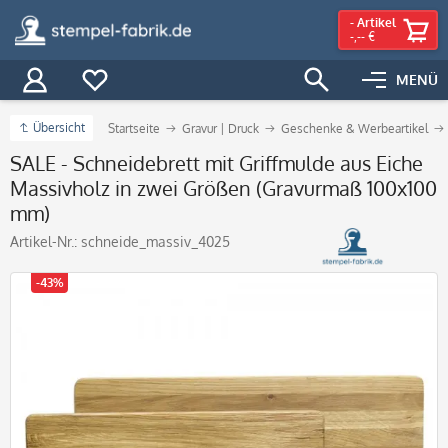
-
Artikel
-,-- €
MENÜ
Übersicht
Startseite
Gravur | Druck
Geschenke & Werbeartikel
SALE - Schneidebrett mit Griffmulde aus Eiche
Massivholz in zwei Größen (Gravurmaß 100x100
mm)
Artikel-Nr.:
schneide_massiv_4025
-43%