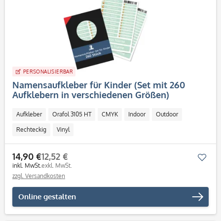
PERSONALISIERBAR
Namensaufkleber für Kinder (Set mit 260
Aufklebern in verschiedenen Größen)
Aufkleber
Orafol 3105 HT
CMYK
Indoor
Outdoor
Rechteckig
Vinyl
14,90 €
12,52 €
Mer
inkl. MwSt.
exkl. MwSt.
zzgl. Versandkosten
Online gestalten