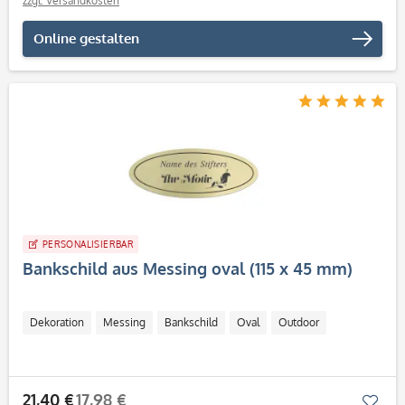
zzgl. Versandkosten
Online gestalten
PERSONALISIERBAR
Bankschild aus Messing oval (115 x 45 mm)
Dekoration
Messing
Bankschild
Oval
Outdoor
21,40 €
17,98 €
Mer