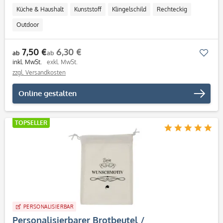
Küche & Haushalt
Kunststoff
Klingelschild
Rechteckig
Outdoor
7,50 €
6,30 €
Mer
ab
ab
inkl. MwSt.
exkl. MwSt.
zzgl. Versandkosten
Online gestalten
TOPSELLER
PERSONALISIERBAR
Personalisierbarer Brotbeutel /