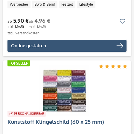
Werbeidee
Büro & Beruf
Freizeit
Lifestyle
Personalisierbar / Onlinegestaltung
5,90 €
4,96 €
Mer
ab
ab
inkl. MwSt.
exkl. MwSt.
zzgl. Versandkosten
Online gestalten
TOPSELLER
PERSONALISIERBAR
Kunststoff Klingelschild (60 x 25 mm)