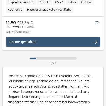
Bügeletiketten (DTF)
DTF Film
CMYK
Indoor
Outdoor
Rechteckig
Hitzebeständige Folie / Textilfarbe
15,90 €
13,36 €
Mer
inkl. MwSt.
exkl. MwSt.
zzgl. Versandkosten
Online gestalten
3/22
Unsere Kategorie Gravur & Druck vereint zwei starke
Personalisierungs-Technologien, mit denen Sie Ihre
Produkte ganz nach Wunsch gestalten können. Mit
präziser Lasergravur schaffen wir dauerhaft lesbare,
elegante Markierungen, die tief ins Material
eingearbeitet sind und besonders bei hochwertigen