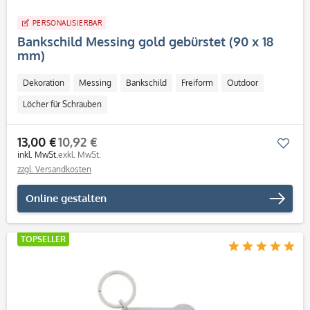
PERSONALISIERBAR
Bankschild Messing gold gebürstet (90 x 18
mm)
Dekoration
Messing
Bankschild
Freiform
Outdoor
Löcher für Schrauben
13,00 €
10,92 €
Mer
inkl. MwSt.
exkl. MwSt.
zzgl. Versandkosten
Online gestalten
TOPSELLER