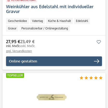
PERSONALISIERBAR
Weinkühler aus Edelstahl mit individueller
Gravur
Geschenkidee
Vatertag
Küche & Haushalt
Edelstahl
Gravur
Personalisierbar / Onlinegestaltung
27,95 €
23,49 €
Mer
inkl. MwSt.
exkl. MwSt.
zzgl. Versandkosten
Online gestalten
TOPSELLER