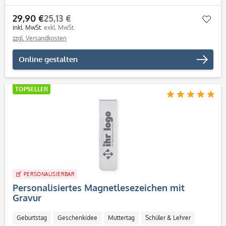
Metall
Frau
Mann
Personalisierbar / Onlinegestaltung
29,90 €
25,13 €
Mer
inkl. MwSt.
exkl. MwSt.
zzgl. Versandkosten
Online gestalten
TOPSELLER
PERSONALISIERBAR
Personalisiertes Magnetlesezeichen mit
Gravur
Geburtstag
Geschenkidee
Muttertag
Schüler & Lehrer