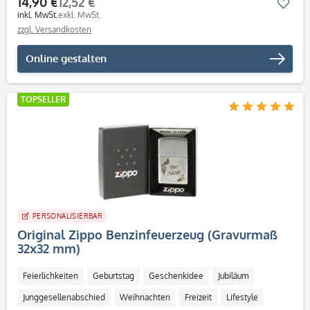
14,90 €
12,52 €
Mer
inkl. MwSt.
exkl. MwSt.
zzgl. Versandkosten
Online gestalten
TOPSELLER
PERSONALISIERBAR
Original Zippo Benzinfeuerzeug (Gravurmaß
32x32 mm)
Feierlichkeiten
Geburtstag
Geschenkidee
Jubiläum
Junggesellenabschied
Weihnachten
Freizeit
Lifestyle