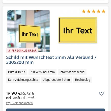
PERSONALISIERBAR
Schild mit Wunschtext 3mm Alu Verbund /
300x200 mm
Büro & Beruf
Alu Verbund 3 mm
Informationsschild
Kennzeichnungsschild
Abgerundete Ecken
Rechteckig
Indoor
Outdoor
19,90 €
16,72 €
Mer
inkl. MwSt.
exkl. MwSt.
zzgl. Versandkosten