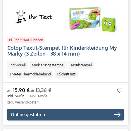
PERSONALISIERBAR
Colop Textil-Stempel für Kinderkleidung My
Marky (3 Zeilen - 38 x 14 mm)
individuell
Markierungsstempel
Textilstempel
1 Meter Thermoklebeband
1 Schriftsatz
20 spülmaschinenfeste Etiketten
Pinzette
Stempel
15,90 €
13,36 €
Mer
ab
ab
Stempelkissen
schwarz
Kind
Rechteckig
Karton
inkl. MwSt.
exkl. MwSt.
Papier
Textil
Breite: 38 mm
Höhe: 14 mm
3 Zeilen
zzgl. Versandkosten
Grün
Pastellblau
Rosa
Online gestalten