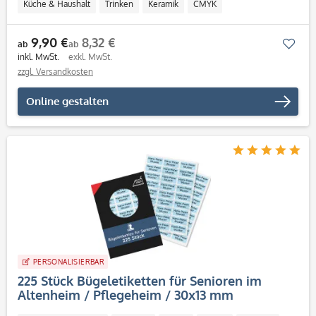
Küche & Haushalt
Trinken
Keramik
CMYK
Personalisierbar / Onlinegestaltung
9,90 €
8,32 €
Mer
ab
ab
inkl. MwSt.
exkl. MwSt.
zzgl. Versandkosten
Online gestalten
PERSONALISIERBAR
225 Stück Bügeletiketten für Senioren im
Altenheim / Pflegeheim / 30x13 mm