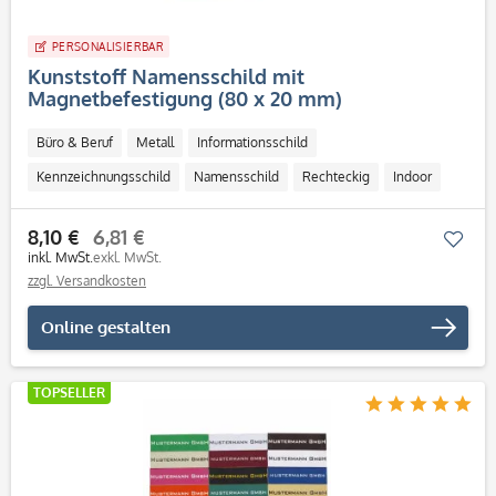
PERSONALISIERBAR
Kunststoff Namensschild mit
Magnetbefestigung (80 x 20 mm)
Büro & Beruf
Metall
Informationsschild
Kennzeichnungsschild
Namensschild
Rechteckig
Indoor
Outdoor
mit Magnet
8,10 €
6,81 €
Mer
inkl. MwSt.
exkl. MwSt.
zzgl. Versandkosten
Online gestalten
TOPSELLER