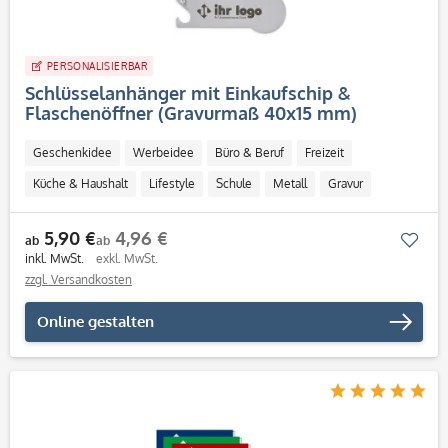
PERSONALISIERBAR
Schlüsselanhänger mit Einkaufschip &
Flaschenöffner (Gravurmaß 40x15 mm)
Geschenkidee
Werbeidee
Büro & Beruf
Freizeit
Küche & Haushalt
Lifestyle
Schule
Metall
Gravur
Personalisierbar / Onlinegestaltung
5,90 €
4,96 €
Mer
ab
ab
inkl. MwSt.
exkl. MwSt.
zzgl. Versandkosten
Online gestalten