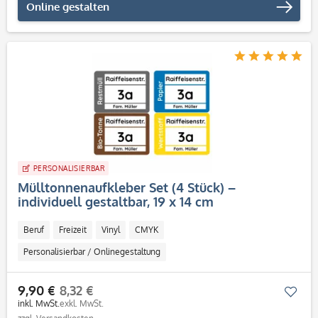
Online gestalten
PERSONALISIERBAR
Mülltonnenaufkleber Set (4 Stück) –
individuell gestaltbar, 19 x 14 cm
Beruf
Freizeit
Vinyl
CMYK
Personalisierbar / Onlinegestaltung
9,90 €
8,32 €
Mer
inkl. MwSt.
exkl. MwSt.