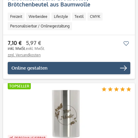
Brötchenbeutel aus Baumwolle
Freizeit
Werbeidee
Lifestyle
Textil
CMYK
Personalisierbar / Onlinegestaltung
7,10 €
5,97 €
Mer
inkl. MwSt.
exkl. MwSt.
zzgl. Versandkosten
Online gestalten
TOPSELLER