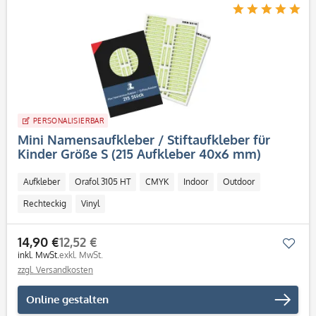
PERSONALISIERBAR
Mini Namensaufkleber / Stiftaufkleber für
Kinder Größe S (215 Aufkleber 40x6 mm)
Aufkleber
Orafol 3105 HT
CMYK
Indoor
Outdoor
Rechteckig
Vinyl
14,90 €
12,52 €
Mer
inkl. MwSt.
exkl. MwSt.
zzgl. Versandkosten
Online gestalten