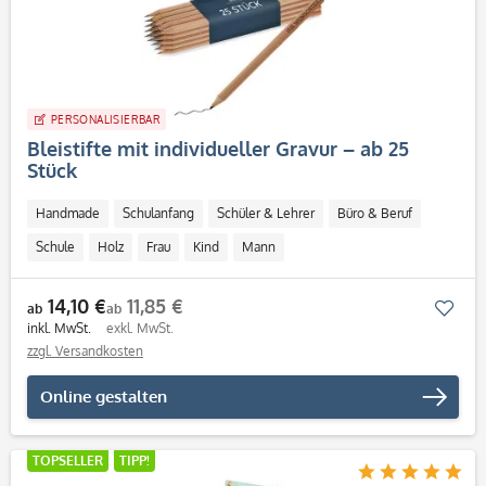
PERSONALISIERBAR
Bleistifte mit individueller Gravur – ab 25
Stück
Handmade
Schulanfang
Schüler & Lehrer
Büro & Beruf
Schule
Holz
Frau
Kind
Mann
Personalisierbar / Onlinegestaltung
14,10 €
11,85 €
Mer
ab
ab
inkl. MwSt.
exkl. MwSt.
zzgl. Versandkosten
Online gestalten
TOPSELLER
TIPP!