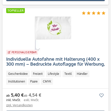
TOPSELLER
PERSONALISIERBAR
Individuelle Autofahne mit Halterung (400 x
300 mm) – Bedruckte Autoflagge für Werbung,
Events & Fan
Geschenkidee
Freizeit
Lifestyle
Textil
Händler
Institutionen
Paare
CMYK
5,40 €
4,54 €
Mer
ab
ab
inkl. MwSt.
exkl. MwSt.
zzgl. Versandkosten