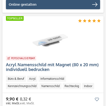
Online gestalten
TOPSELLER
PERSONALISIERBAR
Acryl Namensschild mit Magnet (80 x 20 mm)
individuell bedrucken
Büro & Beruf
Acryl
Informationsschild
Kennzeichnungsschild
Namensschild
Rechteckig
Indoor
Outdoor
mit Magnet
9,90 €
8,32 €
Mer
inkl. MwSt.
exkl. MwSt.