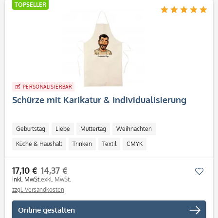
TOPSELLER
PERSONALISIERBAR
Schürze mit Karikatur & Individualisierung
Geburtstag
Liebe
Muttertag
Weihnachten
Küche & Haushalt
Trinken
Textil
CMYK
Personalisierbar / Onlinegestaltung
17,10 €
14,37 €
Mer
inkl. MwSt.
exkl. MwSt.
zzgl. Versandkosten
Online gestalten