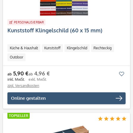
PERSONALISIERBAR
Kunststoff Klingelschild (60 x 15 mm)
Küche & Haushalt
Kunststoff
Klingelschild
Rechteckig
Outdoor
5,90 €
4,96 €
Mer
ab
ab
inkl. MwSt.
exkl. MwSt.
zzgl. Versandkosten
Online gestalten
TOPSELLER