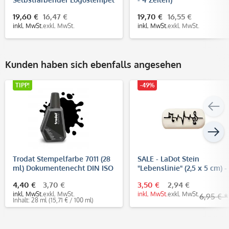
58x22 mm, bis 6 Zeilen
19,60 €
16,47 €
19,70 €
16,55 €
inkl. MwSt.
exkl. MwSt.
inkl. MwSt.
exkl. MwSt.
Kunden haben sich ebenfalls angesehen
TIPP!
-49%
Trodat Stempelfarbe 7011 (28
SALE - LaDot Stein
ml) Dokumentenecht DIN ISO
"Lebenslinie" (2,5 x 5 cm) -
11798
Temporärer Tattoo Stempe
4,40 €
3,70 €
3,50 €
2,94 €
inkl. MwSt.
exkl. MwSt.
inkl. MwSt.
exkl. MwSt.
6,95 € *
Inhalt: 28 ml
(15,71 € / 100 ml)