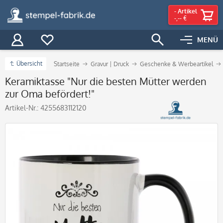
-
Artikel
-,-- €
MENÜ
Übersicht
Startseite
Gravur | Druck
Geschenke & Werbeartikel
Keramiktasse "Nur die besten Mütter werden
zur Oma befördert!"
Artikel-Nr.:
4255683112120