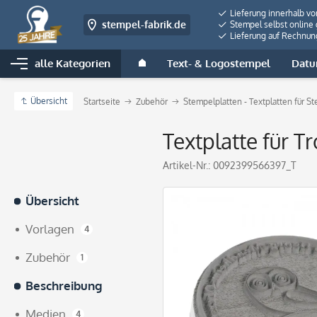
Lieferung innerhalb v
stempel-fabrik.de
Stempel selbst online 
Lieferung auf Rechnun
alle Kategorien
Text- & Logostempel
Datu
Übersicht
Startseite
Zubehör
Stempelplatten - Textplatten für S
Textplatte für T
Artikel-Nr.:
0092399566397_T
Übersicht
Vorlagen
4
Zubehör
1
Beschreibung
Medien
4