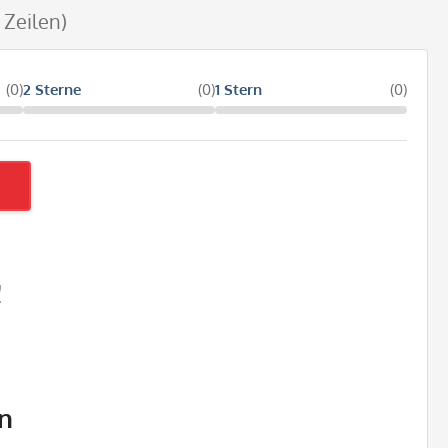
 Zeilen)
(0)
2 Sterne
(0)
1 Stern
(0)
!
n