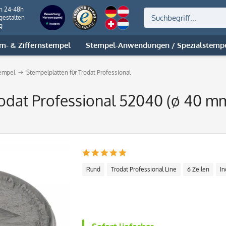
on 24-48h
gestalten
g
m- & Ziffernstempel
Stempel-Anwendungen / Spezialstemp
tempel
Stempelplatten für Trodat Professional
rodat Professional 52040 (ø 40 mm
Rund
Trodat Professional Line
6 Zeilen
In