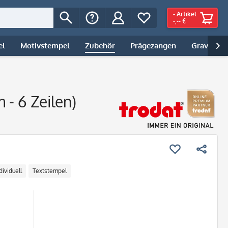
-
Artikel
-,-- €
el
Motivstempel
Zubehör
Prägezangen
Gravur | 

 - 6 Zeilen)
dividuell
Textstempel