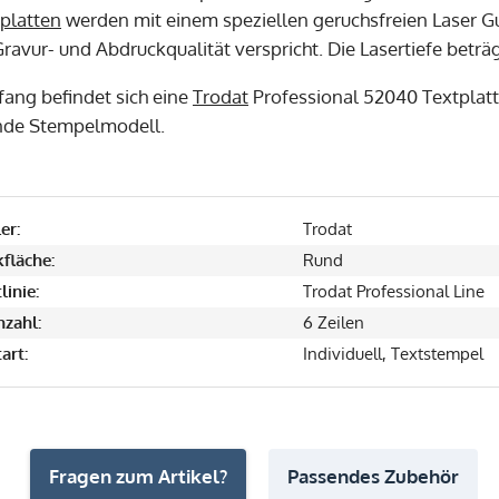
platten
werden mit einem speziellen geruchsfreien Laser Gu
ravur- und Abdruckqualität verspricht. Die Lasertiefe beträ
fang befindet sich eine
Trodat
Professional 52040 Textplat
nde Stempelmodell.
er:
Trodat
fläche:
Rund
linie:
Trodat Professional Line
nzahl:
6 Zeilen
art:
Individuell, Textstempel
Fragen zum Artikel?
Passendes Zubehör