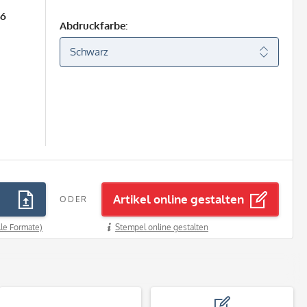
26
Abdruckfarbe:
Artikel online gestalten
ODER
lle Formate)
Stempel online gestalten