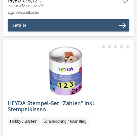
19,90 €
16,72 €
Mer
inkl. MwSt.
exkl. MwSt.
zzgl. Versandkosten
Details
HEYDA Stempel-Set "Zahlen" inkl.
Stempelkissen
Hobby / Basteln
Scrapbooking / Journaling