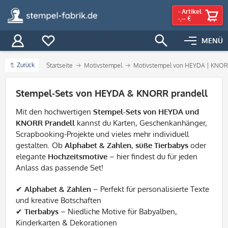
-
Artikel
-,-- €
MENÜ
Zurück
Startseite
Motivstempel
Motivstempel von HEYDA | KNORR
Filter
Stempel-Sets von HEYDA & KNORR prandell
Mit den hochwertigen
Stempel-Sets von HEYDA und
KNORR Prandell
kannst du Karten, Geschenkanhänger,
Scrapbooking-Projekte und vieles mehr individuell
gestalten. Ob
Alphabet & Zahlen
,
süße Tierbabys
oder
elegante
Hochzeitsmotive
– hier findest du für jeden
Anlass das passende Set!
✔
Alphabet & Zahlen
– Perfekt für personalisierte Texte
und kreative Botschaften
✔
Tierbabys
– Niedliche Motive für Babyalben,
Kinderkarten & Dekorationen