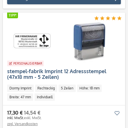
TIPP!
PERSONALISIERBAR
stempel-fabrik Imprint 12 Adressstempel
(47x18 mm - 5 Zeilen)
Dormy Imprint
Rechteckig
5 Zeilen
Höhe: 18 mm
Breite: 47 mm
Individuell
17,30 €
14,54 €
Mer
inkl. MwSt.
exkl. MwSt.
zzgl. Versandkosten