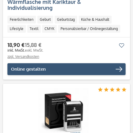
Wärmflasche mit Kariktaur &
Individualisierung
Feierlichkeiten
Geburt
Geburtstag
Küche & Haushalt
Lifestyle
Textil
CMYK
Personalisierbar / Onlinegestaltung
18,90 €
15,88 €
Mer
inkl. MwSt.
exkl. MwSt.
zzgl. Versandkosten
Online gestalten