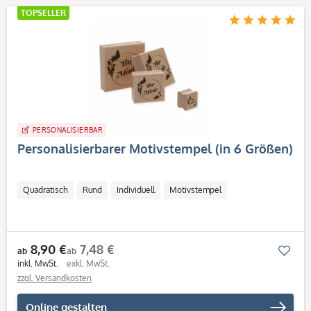
TOPSELLER
PERSONALISIERBAR
Personalisierbarer Motivstempel (in 6 Größen)
Quadratisch
Rund
Individuell
Motivstempel
8,90 €
7,48 €
Mer
ab
ab
inkl. MwSt.
exkl. MwSt.
zzgl. Versandkosten
Online gestalten