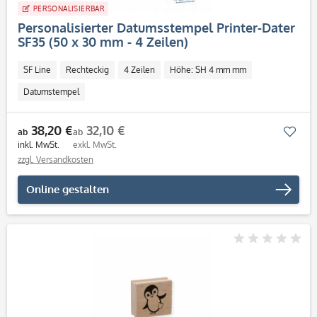
PERSONALISIERBAR
Personalisierter Datumsstempel Printer-Dater
SF35 (50 x 30 mm - 4 Zeilen)
SF Line
Rechteckig
4 Zeilen
Höhe: SH 4 mm mm
Datumstempel
38,20 €
32,10 €
Mer
ab
ab
inkl. MwSt.
exkl. MwSt.
zzgl. Versandkosten
Online gestalten