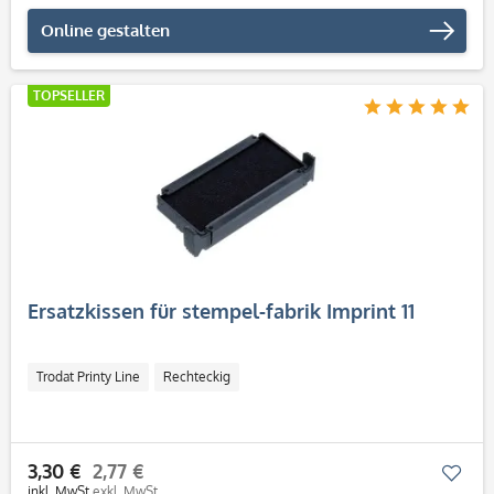
Online gestalten
TOPSELLER
Ersatzkissen für stempel-fabrik Imprint 11
Trodat Printy Line
Rechteckig
3,30 €
2,77 €
Mer
inkl. MwSt.
exkl. MwSt.