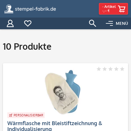
-
Artikel
-,-- €
MENÜ
Filter
10
Produkte
PERSONALISIERBAR
Wärmflasche mit Bleistiftzeichnung &
Individualisierung