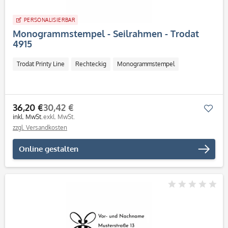
PERSONALISIERBAR
Monogrammstempel - Seilrahmen - Trodat
4915
Trodat Printy Line
Rechteckig
Monogrammstempel
36,20 €
30,42 €
Mer
inkl. MwSt.
exkl. MwSt.
zzgl. Versandkosten
Online gestalten