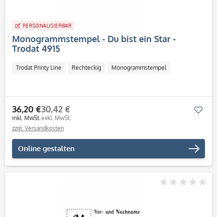
PERSONALISIERBAR
Monogrammstempel - Du bist ein Star -
Trodat 4915
Trodat Printy Line
Rechteckig
Monogrammstempel
36,20 €
30,42 €
Mer
inkl. MwSt.
exkl. MwSt.
zzgl. Versandkosten
Online gestalten