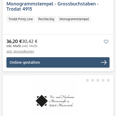
Monogrammstempel - Grossbuchstaben -
Trodat 4915
Trodat Printy Line
Rechteckig
Monogrammstempel
36,20 €
30,42 €
Mer
inkl. MwSt.
exkl. MwSt.
zzgl. Versandkosten
Online gestalten