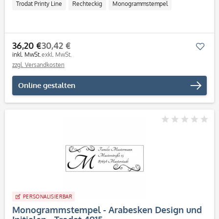
Trodat Printy Line
Rechteckig
Monogrammstempel
36,20 €
30,42 €
Mer
inkl. MwSt.
exkl. MwSt.
zzgl. Versandkosten
Online gestalten
PERSONALISIERBAR
Monogrammstempel - Arabesken Design und