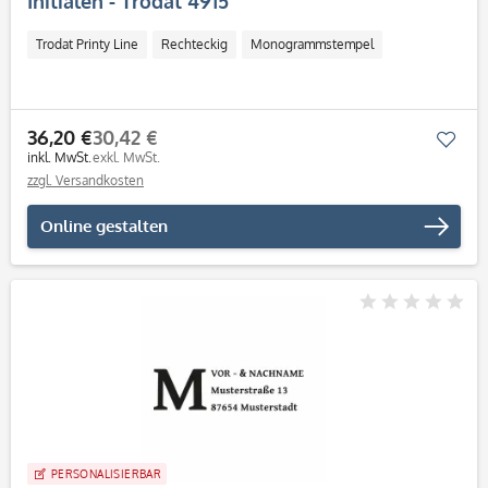
Initialen - Trodat 4915
Trodat Printy Line
Rechteckig
Monogrammstempel
36,20 €
30,42 €
Mer
inkl. MwSt.
exkl. MwSt.
zzgl. Versandkosten
Online gestalten
PERSONALISIERBAR