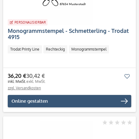
PERSONALISIERBAR
Monogrammstempel - Schmetterling - Trodat
4915
Trodat Printy Line
Rechteckig
Monogrammstempel
36,20 €
30,42 €
Mer
inkl. MwSt.
exkl. MwSt.
zzgl. Versandkosten
Online gestalten