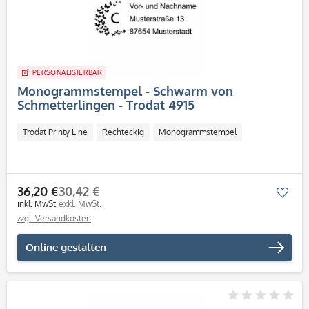
PERSONALISIERBAR
Monogrammstempel - Schwarm von
Schmetterlingen - Trodat 4915
Trodat Printy Line
Rechteckig
Monogrammstempel
36,20 €
30,42 €
Mer
inkl. MwSt.
exkl. MwSt.
zzgl. Versandkosten
Online gestalten