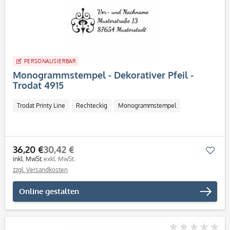
PERSONALISIERBAR
Monogrammstempel - Dekorativer Pfeil -
Trodat 4915
Trodat Printy Line
Rechteckig
Monogrammstempel
36,20 €
30,42 €
Mer
inkl. MwSt.
exkl. MwSt.
zzgl. Versandkosten
Online gestalten