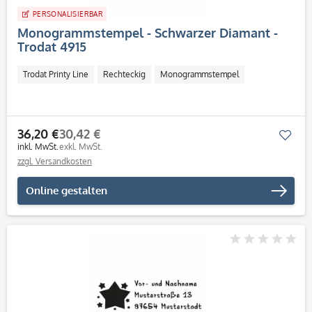
PERSONALISIERBAR
Monogrammstempel - Schwarzer Diamant -
Trodat 4915
Trodat Printy Line
Rechteckig
Monogrammstempel
36,20 €
30,42 €
Mer
inkl. MwSt.
exkl. MwSt.
zzgl. Versandkosten
Online gestalten