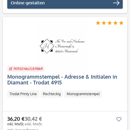
Online gestalten
PERSONALISIERBAR
Monogrammstempel - Adresse & Initialen in
Diamant - Trodat 4915
Trodat Printy Line
Rechteckig
Monogrammstempel
36,20 €
30,42 €
Mer
inkl. MwSt.
exkl. MwSt.