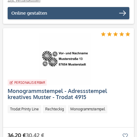
zzgl. Versandkosten
Online gestalten
PERSONALISIERBAR
Monogrammstempel - Adressstempel
kreatives Muster - Trodat 4915
Trodat Printy Line
Rechteckig
Monogrammstempel
36,20 €
30,42 €
Mer