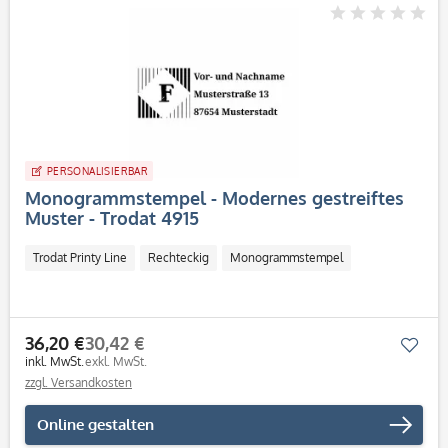
PERSONALISIERBAR
Monogrammstempel - Modernes gestreiftes
Muster - Trodat 4915
Trodat Printy Line
Rechteckig
Monogrammstempel
36,20 €
30,42 €
Mer
inkl. MwSt.
exkl. MwSt.
zzgl. Versandkosten
Online gestalten