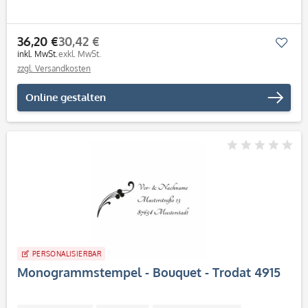
36,20 €
30,42 €
Mer
inkl. MwSt.
exkl. MwSt.
zzgl. Versandkosten
Online gestalten
PERSONALISIERBAR
Monogrammstempel - Bouquet - Trodat 4915