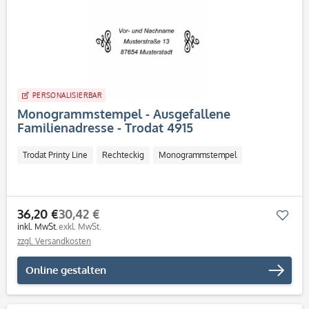
PERSONALISIERBAR
Monogrammstempel - Ausgefallene
Familienadresse - Trodat 4915
Trodat Printy Line
Rechteckig
Monogrammstempel
36,20 €
30,42 €
Mer
inkl. MwSt.
exkl. MwSt.
zzgl. Versandkosten
Online gestalten