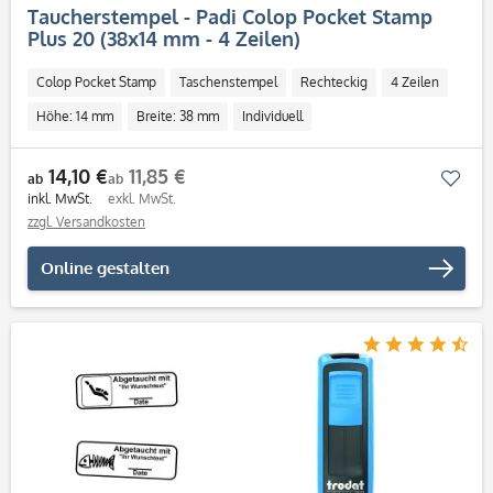
Taucherstempel - Padi Colop Pocket Stamp
Plus 20 (38x14 mm - 4 Zeilen)
Colop Pocket Stamp
Taschenstempel
Rechteckig
4 Zeilen
Höhe: 14 mm
Breite: 38 mm
Individuell
14,10 €
11,85 €
Mer
ab
ab
inkl. MwSt.
exkl. MwSt.
zzgl. Versandkosten
Online gestalten