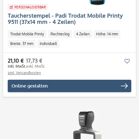
PERSONALISIERBAR
Taucherstempel - Padi Trodat Mobile Printy
9511 (37x14 mm - 4 Zeilen)
Trodat Mobile Printy
Rechteckig
4 Zeilen
Höhe: 14 mm
Breite: 37 mm
Individuell
21,10 €
17,73 €
Mer
inkl. MwSt.
exkl. MwSt.
zzgl. Versandkosten
Online gestalten