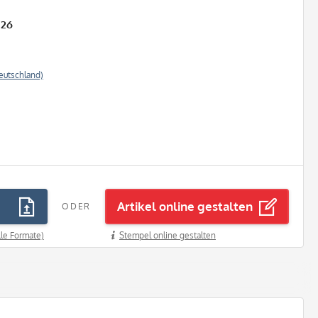
026
eutschland)
Artikel online gestalten
ODER
lle Formate)
Stempel online gestalten