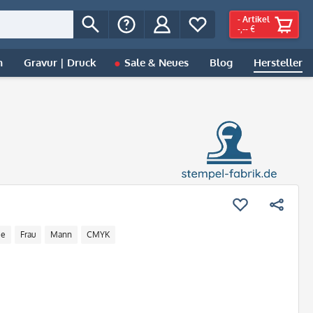
-
Artikel
-,-- €
n
Gravur | Druck
Sale & Neues
Blog
Hersteller
ee
Frau
Mann
CMYK