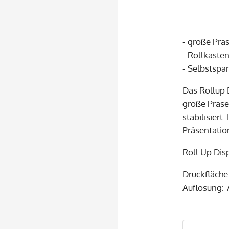
- große Prä
- Rollkaste
- Selbstsp
Das Rollup 
große Präse
stabilisier
Präsentatio
Roll Up Disp
Druckfläche
Auflösung: 