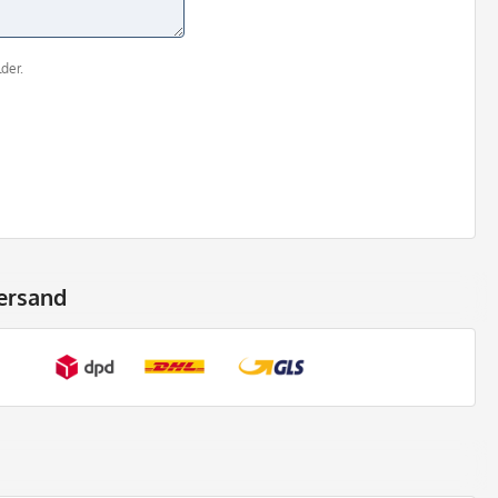
der.
ersand