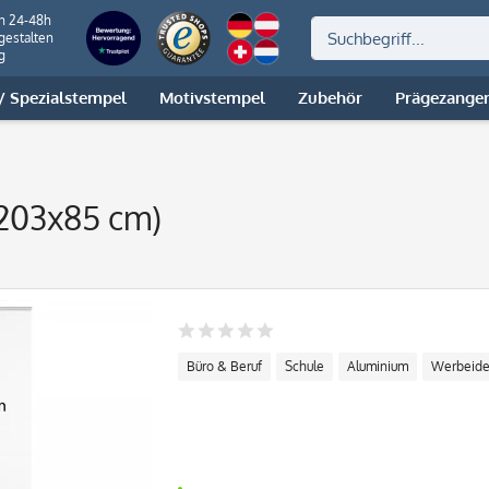
on 24-48h
gestalten
g
 Spezialstempel
Motivstempel
Zubehör
Prägezange
(203x85 cm)
Büro & Beruf
Schule
Aluminium
Werbeid