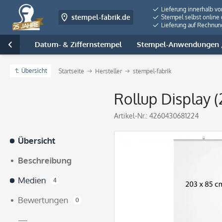
Lieferung innerhalb v
stempel-fabrik.de
Stempel selbst online 
Lieferung auf Rechnun
tempel
Datum- & Ziffernstempel
Stempel-Anwendungen /

Übersicht
Startseite
Hersteller
stempel-fabrik
Rollup Display 
Artikel-Nr.:
4260430681224
Übersicht
Beschreibung
Medien
4
Bewertungen
0
—