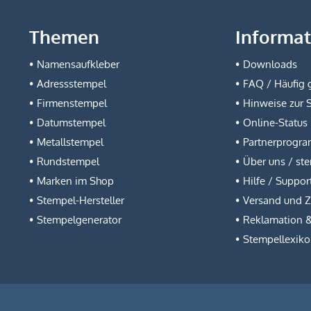
Themen
Informa
Namensaufkleber
Downloads
Adressstempel
FAQ / Häufig g
Firmenstempel
Hinweise zur 
Datumstempel
Online-Status
Metallstempel
Partnerprogr
Rundstempel
Über uns / st
Marken im Shop
Hilfe / Suppor
Stempel-Hersteller
Versand und 
Stempelgenerator
Reklamation 
Stempellexik