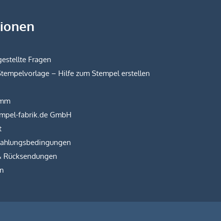
tionen
estellte Fragen
Stempelvorlage – Hilfe zum Stempel erstellen
amm
empel-fabrik.de GmbH
t
Zahlungsbedingungen
& Rücksendungen
on