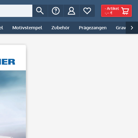
-
Artikel
-,-- €
el
Motivstempel
Zubehör
Prägezangen
Gravur | 
