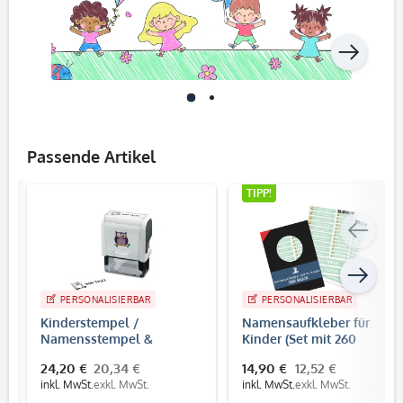
Passende Artikel
TIPP!
PERSONALISIERBAR
PERSONALISIERBAR
Kinderstempel /
Namensaufkleber für
Namensstempel &
Kinder (Set mit 260
Adressstempel Trodat
Aufklebern in
24,20 €
20,34 €
14,90 €
12,52 €
Printy 4912
verschiedenen Größen)
inkl. MwSt.
exkl. MwSt.
inkl. MwSt.
exkl. MwSt.